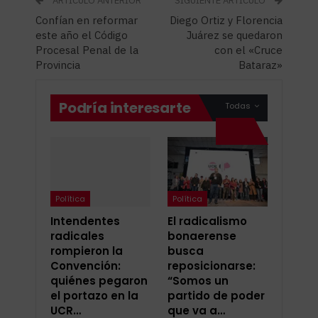
ARTÍCULO ANTERIOR
SIGUIENTE ARTÍCULO
Confían en reformar
Diego Ortiz y Florencia
este año el Código
Juárez se quedaron
Procesal Penal de la
con el «Cruce
Provincia
Bataraz»
Podría interesarte
Todas
Política
Política
Intendentes
El radicalismo
radicales
bonaerense
rompieron la
busca
Convención:
reposicionarse:
quiénes pegaron
“Somos un
el portazo en la
partido de poder
UCR…
que va a…