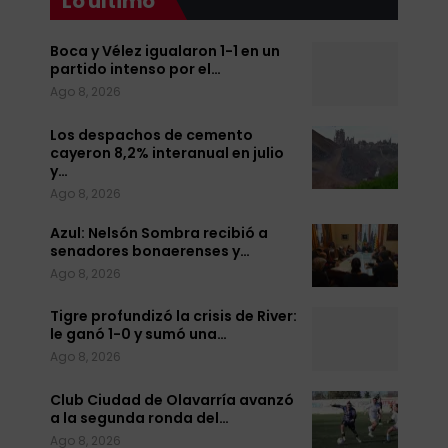
Lo último
Boca y Vélez igualaron 1-1 en un
partido intenso por el…
Ago 8, 2026
Los despachos de cemento
cayeron 8,2% interanual en julio
y…
Ago 8, 2026
Azul: Nelsón Sombra recibió a
senadores bonaerenses y…
Ago 8, 2026
Tigre profundizó la crisis de River:
le ganó 1-0 y sumó una…
Ago 8, 2026
Club Ciudad de Olavarría avanzó
a la segunda ronda del…
Ago 8, 2026