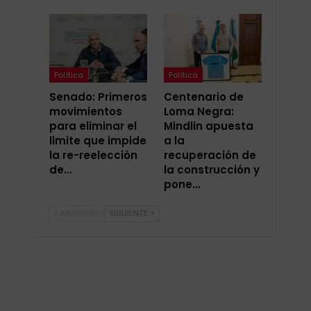
Política
Política
Senado: Primeros
Centenario de
movimientos
Loma Negra:
para eliminar el
Mindlin apuesta
limite que impide
a la
la re-reelección
recuperación de
de…
la construcción y
pone…
ANTERIOR
SIGUIENTE