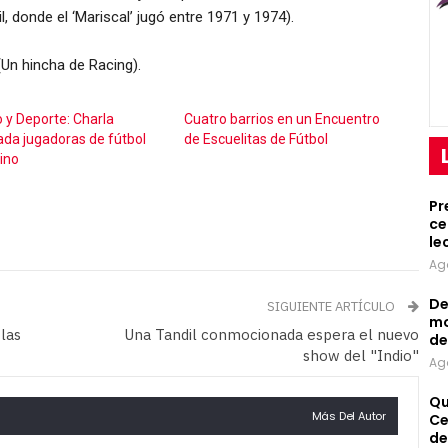
l, donde el ‘Mariscal’ jugó entre 1971 y 1974).
 (Un hincha de Racing).
 y Deporte: Charla
Cuatro barrios en un Encuentro
ada jugadoras de fútbol
de Escuelitas de Fútbol
ino
Pr
ce
le
Ag
De
SIGUIENTE ARTÍCULO
mo
 las
Una Tandil conmocionada espera el nuevo
de
show del "Indio"
Ag
Qu
Más Del Autor
Ce
de