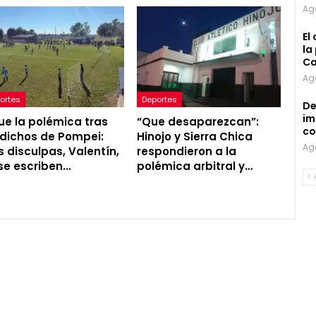
Ag
El
la
Ca
Ag
ortes
Deportes
De
im
ue la polémica tras
“Que desaparezcan”:
co
 dichos de Pompei:
Hinojo y Sierra Chica
Ag
s disculpas, Valentín,
respondieron a la
se escriben…
polémica arbitral y…