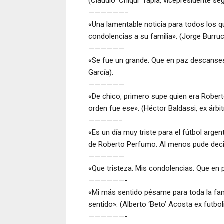
(Claudio ‘Chiqui’ Tapia, vicepresidente s
——————–
«Una lamentable noticia para todos los 
condolencias a su familia». (Jorge Burru
——————
«Se fue un grande. Que en paz descanses.
García).
——————
«De chico, primero supe quien era Robert
orden fue ese». (Héctor Baldassi, ex árbi
—————–
«Es un día muy triste para el fútbol arge
de Roberto Perfumo. Al menos pude decirt
——————
«Que tristeza. Mis condolencias. Que en p
——————-
«Mi más sentido pésame para toda la fam
sentido». (Alberto ‘Beto’ Acosta ex futbol
——————-