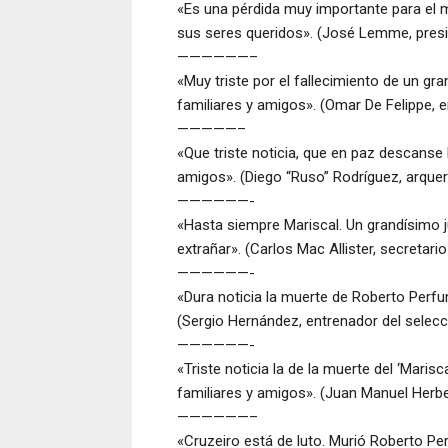
«Es una pérdida muy importante para el m
sus seres queridos». (José Lemme, presi
——————–
«Muy triste por el fallecimiento de un g
familiares y amigos». (Omar De Felippe, 
—————–
«Que triste noticia, que en paz descanse
amigos». (Diego “Ruso” Rodríguez, arquer
——————-
«Hasta siempre Mariscal. Un grandísimo
extrañar». (Carlos Mac Allister, secretari
——————-
«Dura noticia la muerte de Roberto Perfu
(Sergio Hernández, entrenador del selecc
——————-
«Triste noticia la de la muerte del ‘Maris
familiares y amigos». (Juan Manuel Herbell
——————–
«Cruzeiro está de luto. Murió Roberto P