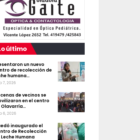
Lo último
esentaron un nuevo
ntro de recolección de
che humana…
o 7, 2026
cenas de vecinos se
vilizaron en el centro
 Olavarría…
o 6, 2026
edó inaugurado el
ntro de Recolección
 Leche Humana