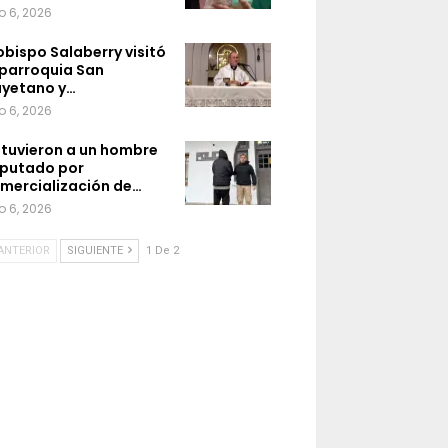
o 6, 2026
 obispo Salaberry visitó
 parroquia San
yetano y…
o 6, 2026
tuvieron a un hombre
putado por
mercialización de…
o 6, 2026
ANTERIOR
SIGUIENTE
1 De 2