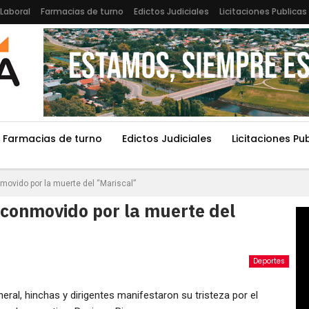
Laboral
Farmacias de turno
Edictos Judiciales
Licitaciones Publicas
Farmacias de turno
Edictos Judiciales
Licitaciones Pu
movido por la muerte del “Mariscal”
 conmovido por la muerte del
Deportes
eral, hinchas y dirigentes manifestaron su tristeza por el