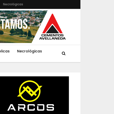
Necrológicas
blicas
Necrológicas