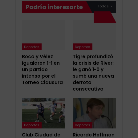
Podría interesarte
Todas
Deportes
Deportes
Boca y Vélez
Tigre profundizó
igualaron 1-1 en
la crisis de River:
un partido
le ganó 1-0 y
intenso por el
sumó una nueva
Torneo Clausura
derrota
consecutiva
Deportes
Deportes
Club Ciudad de
Ricardo Hoffman