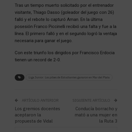
Tras un tiempo muerto solicitado por el entrenador
visitante, Thiago Dasso (goleador del juego con 26)
falló y el rebote lo capturó Aman. En la última
posesión Franco Piccinelli recibió una falta y fue a la
línea. El primero falló y en el segundo logró la ventaja
necesaria para ganar el juego.
Con este triunfo los dirigidos por Francisco Erdocia
tienen un record de 2-0.
Liga Junior: Los pibes de Estudiantes ganaron en Mar del Plata
ARTÍCULO ANTERIOR
SIGUIENTE ARTÍCULO
Los gremios docentes
Conducía borracho y
aceptaron la
mató a una mujer en
propuesta de Vidal
la Ruta 3