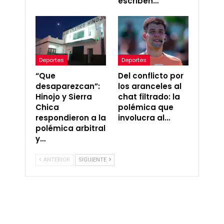
escriben…
Deportes
Deportes
“Que
Del conflicto por
desaparezcan”:
los aranceles al
Hinojo y Sierra
chat filtrado: la
Chica
polémica que
respondieron a la
involucra al…
polémica arbitral
y…
ANTERIOR
SIGUIENTE