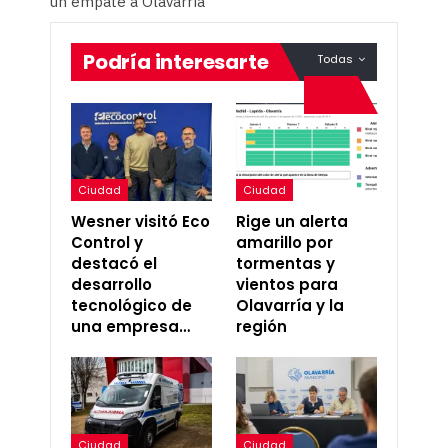
un empate a Olavarría
Podría interesarte
Todas
Ciudad
Ciudad
Wesner visitó Eco
Rige un alerta
Control y
amarillo por
destacó el
tormentas y
desarrollo
vientos para
tecnológico de
Olavarría y la
una empresa…
región
Ciudad
Ciudad