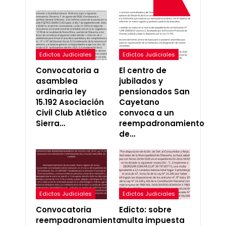
Edictos Judiciales
Edictos Judiciales
Convocatoria a
El centro de
asamblea
jubilados y
ordinaria ley
pensionados San
15.192 Asociación
Cayetano
Civil Club Atlético
convoca a un
Sierra…
reempadronamiento
de…
Edictos Judiciales
Edictos Judiciales
Convocatoria
Edicto: sobre
reempadronamiento
multa impuesta