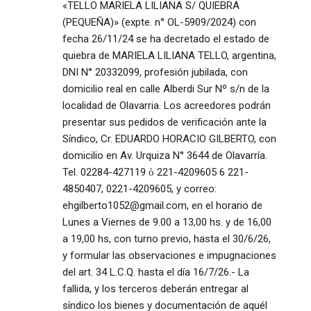
«TELLO MARIELA LILIANA S/ QUIEBRA
(PEQUEÑA)» (expte. n° OL-5909/2024) con
fecha 26/11/24 se ha decretado el estado de
quiebra de MARIELA LILIANA TELLO, argentina,
DNI N° 20332099, profesión jubilada, con
domicilio real en calle Alberdi Sur Nº s/n de la
localidad de Olavarria. Los acreedores podrán
presentar sus pedidos de verificación ante la
Síndico, Cr. EDUARDO HORACIO GILBERTO, con
domicilio en Av. Urquiza N° 3644 de Olavarría.
Tel. 02284-427119 ὁ 221-4209605 6 221-
4850407, 0221-4209605, y correo:
ehgilberto1052@gmail.com
, en el horario de
Lunes a Viernes de 9.00 a 13,00 hs. y de 16,00
a 19,00 hs, con turno previo, hasta el 30/6/26,
y formular las observaciones e impugnaciones
del art. 34 L.C.Q. hasta el día 16/7/26.- La
fallida, y los terceros deberán entregar al
síndico los bienes y documentación de aquél