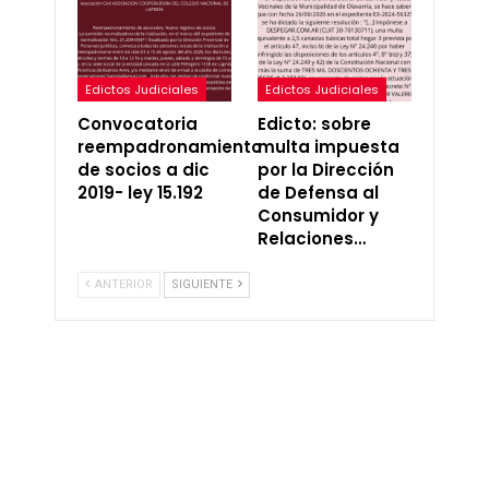
Edictos Judiciales
Edictos Judiciales
Convocatoria
Edicto: sobre
reempadronamiento
multa impuesta
de socios a dic
por la Dirección
2019- ley 15.192
de Defensa al
Consumidor y
Relaciones…
ANTERIOR
SIGUIENTE