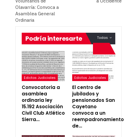
Voluntarios de
a Occidente
Olavarría: Convoca a
Asamblea General
Ordinaria
Podría interesarte
Todas
Edictos Judiciales
Edictos Judiciales
Convocatoria a
El centro de
asamblea
jubilados y
ordinaria ley
pensionados San
15.192 Asociación
Cayetano
Civil Club Atlético
convoca a un
Sierra…
reempadronamiento
de…