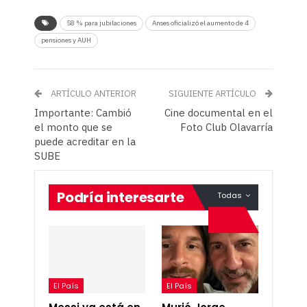
58 % para jubilaciones
Anses oficializó el aumento de 4
pensiones y AUH
ARTÍCULO ANTERIOR
SIGUIENTE ARTÍCULO
Importante: Cambió
Cine documental en el
el monto que se
Foto Club Olavarría
puede acreditar en la
SUBE
Podría interesarte
Todas
El País
El País