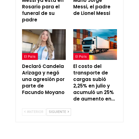
Messi ya está en
Murió Jorge
Rosario para el
Messi, el padre
funeral de su
de Lionel Messi
padre
El País
El País
Declaró Candela
El costo del
Arizaga y negó
transporte de
una agresión por
cargas subió
parte de
2,25% en julio y
Facundo Moyano
acumuló un 25%
de aumento en…
ANTERIOR
SIGUIENTE