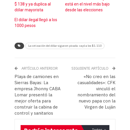
$ 138 y ya duplica al
está en el nivel más bajo
dólar mayorista
desde las elecciones
El dólar ilegal llegó a los
1000 pesos
La cotización del dólar sigue en picada: cayó a los $1.110
ARTÍCULO ANTERIOR
SIGUIENTE ARTÍCULO
Playa de camiones en
«No creo en las
Sierras Bayas: La
casualidades»: CFK
empresa Jhonny CABA
vinculó el
Lomar presentó la
nombramiento del
mejor oferta para
nuevo papa con la
construir la cabina de
Virgen de Luján
control y sanitarios
Todas