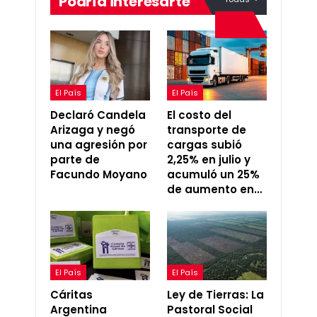
Podría interesarte
El País
El País
Declaró Candela
El costo del
Arizaga y negó
transporte de
una agresión por
cargas subió
parte de
2,25% en julio y
Facundo Moyano
acumuló un 25%
de aumento en…
El País
El País
Cáritas
Ley de Tierras: La
Argentina
Pastoral Social