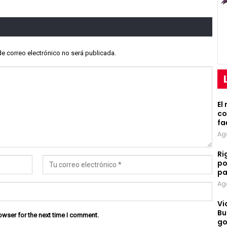
de correo electrónico no será publicada.
El
co
fa
Ag
Ri
po
pa
Ag
Vi
Bu
owser for the next time I comment.
go