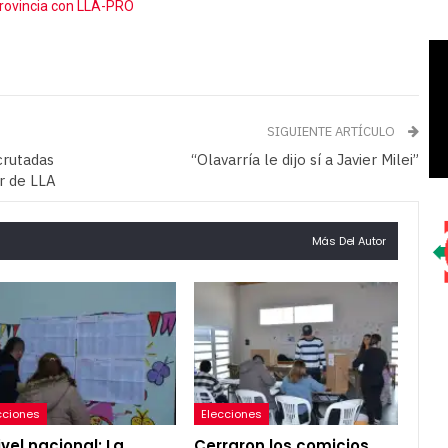
Provincia con LLA-PRO
SIGUIENTE ARTÍCULO
crutadas
“Olavarría le dijo sí a Javier Milei”
r de LLA
Más Del Autor
cciones
Elecciones
ivel nacional: La
Cerraron los comicios