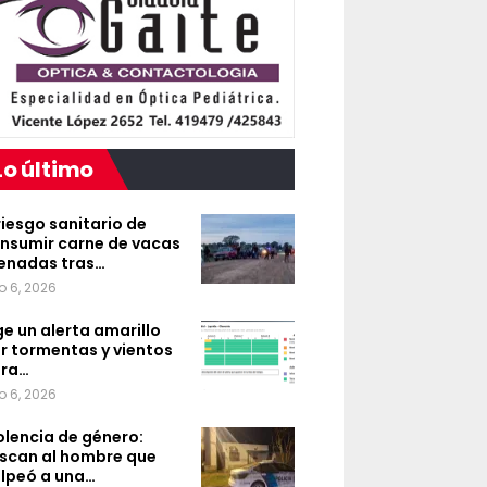
Lo último
 riesgo sanitario de
nsumir carne de vacas
enadas tras…
o 6, 2026
ge un alerta amarillo
r tormentas y vientos
ra…
o 6, 2026
olencia de género:
scan al hombre que
lpeó a una…