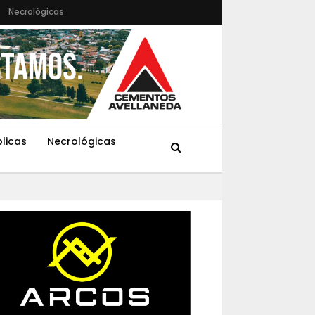
Necrológicas
blicas
Necrológicas