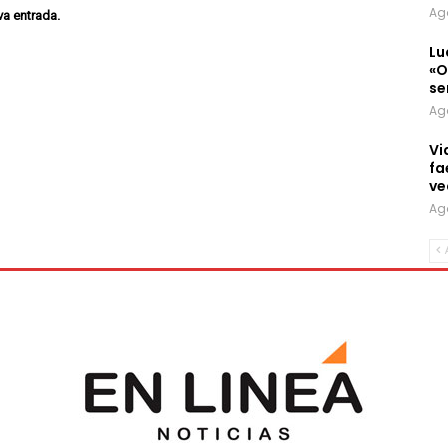
Ag
va entrada.
Lu
«O
se
Ag
Vi
fa
ve
Ag