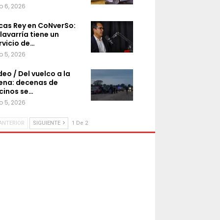
o 6, 2026
cas Rey en CoNverSo:
lavarría tiene un
rvicio de…
o 5, 2026
deo / Del vuelco a la
ena: decenas de
cinos se…
o 5, 2026
ANTERIOR
SIGUIENTE
1 De 2