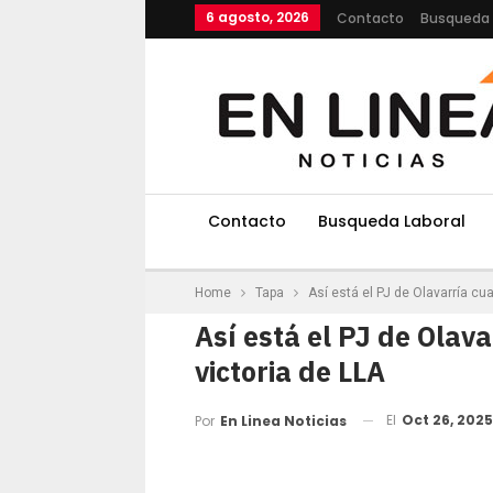
6 agosto, 2026
Contacto
Busqueda 
Contacto
Busqueda Laboral
Home
Tapa
Así está el PJ de Olavarría cu
Así está el PJ de Olav
victoria de LLA
El
Oct 26, 2025
Por
En Linea Noticias