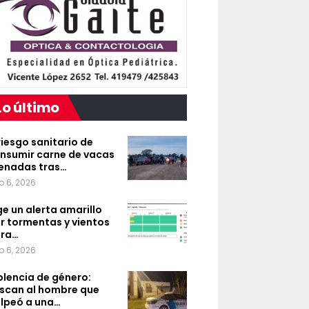
Lo último
 riesgo sanitario de
nsumir carne de vacas
enadas tras…
o 6, 2026
ge un alerta amarillo
r tormentas y vientos
ra…
o 6, 2026
olencia de género:
scan al hombre que
lpeó a una…