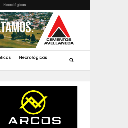
Necrológicas
blicas
Necrológicas