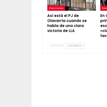
Elecciones
Ele
Así está el PJ de
En 
Olavarría cuando se
pr
habla de una clara
esc
victoria de LLA
«cl
fav
ANTERIOR
SIGUIENTE