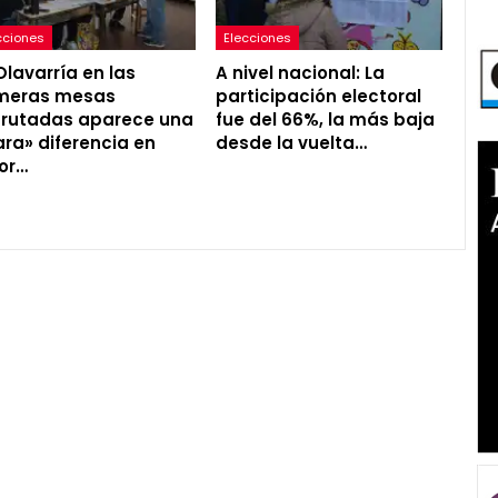
cciones
Elecciones
Olavarría en las
A nivel nacional: La
imeras mesas
participación electoral
rutadas aparece una
fue del 66%, la más baja
ara» diferencia en
desde la vuelta…
or…