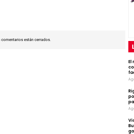
 comentarios están cerrados.
El
co
fa
Ag
Ri
po
pa
Ag
Vi
Bu
go