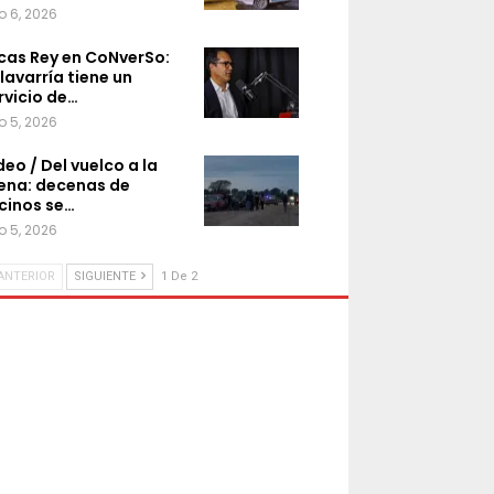
o 6, 2026
cas Rey en CoNverSo:
lavarría tiene un
rvicio de…
o 5, 2026
deo / Del vuelco a la
ena: decenas de
cinos se…
o 5, 2026
ANTERIOR
SIGUIENTE
1 De 2