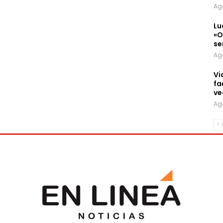
Ag
Lu
«O
se
Ag
Vi
fa
ve
Ag