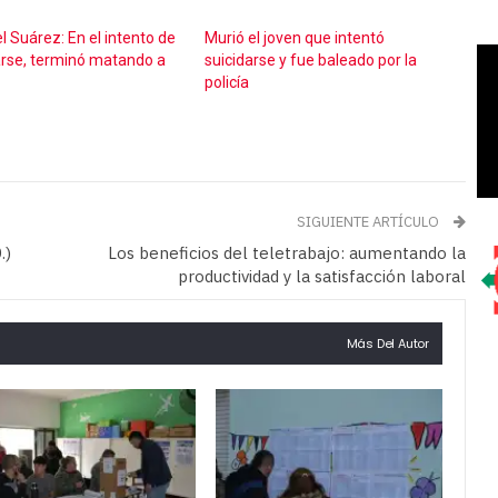
l Suárez: En el intento de
Murió el joven que intentó
arse, terminó matando a
suicidarse y fue baleado por la
policía
SIGUIENTE ARTÍCULO
.)
Los beneficios del teletrabajo: aumentando la
productividad y la satisfacción laboral
Más Del Autor