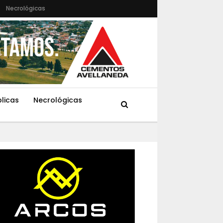
Necrológicas
blicas
Necrológicas