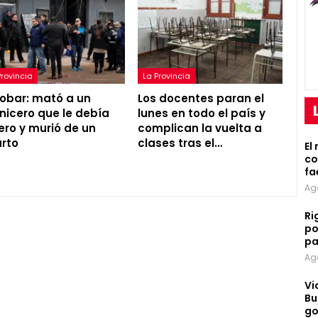
Provincia
La Provincia
obar: mató a un
Los docentes paran el
nicero que le debía
lunes en todo el país y
ero y murió de un
complican la vuelta a
arto
clases tras el…
El
co
fa
Ag
Ri
po
pa
Ag
Vi
Bu
go