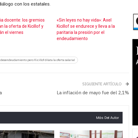
diálogo con los estatales.
ria docente: los gremios
«Sin leyes no hay vida»: Axel
n la oferta de Kicillof y
Kicillof se endurece y lleva a la
án el viernes
paritaria la presión por el
endeudamiento
 desendeudamiento pero Kicillof dilata la oferta salarial
SIGUIENTE ARTÍCULO
a
La inflación de mayo fue del 2,1%
Más Del Autor