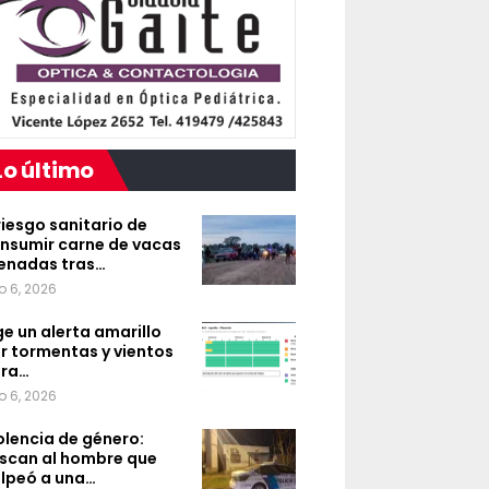
Lo último
 riesgo sanitario de
nsumir carne de vacas
enadas tras…
o 6, 2026
ge un alerta amarillo
r tormentas y vientos
ra…
o 6, 2026
olencia de género:
scan al hombre que
lpeó a una…