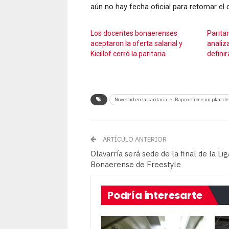
aún no hay fecha oficial para retomar el 
Los docentes bonaerenses
Parita
aceptaron la oferta salarial y
analiza
Kicillof cerró la paritaria
definir
Novedad en la paritaria: el Bapro ofrece un plan de
ARTÍCULO ANTERIOR
Olavarría será sede de la final de la Lig
Bonaerense de Freestyle
Podría interesarte