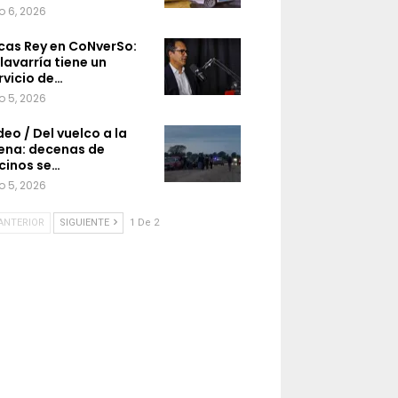
o 6, 2026
cas Rey en CoNverSo:
lavarría tiene un
rvicio de…
o 5, 2026
deo / Del vuelco a la
ena: decenas de
cinos se…
o 5, 2026
ANTERIOR
SIGUIENTE
1 De 2