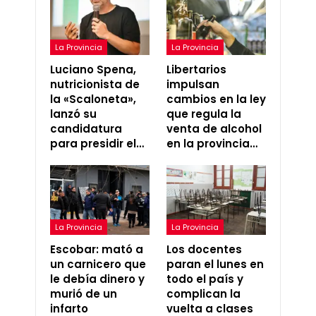
La Provincia
La Provincia
Luciano Spena,
Libertarios
nutricionista de
impulsan
la «Scaloneta»,
cambios en la ley
lanzó su
que regula la
candidatura
venta de alcohol
para presidir el…
en la provincia…
La Provincia
La Provincia
Escobar: mató a
Los docentes
un carnicero que
paran el lunes en
le debía dinero y
todo el país y
murió de un
complican la
infarto
vuelta a clases