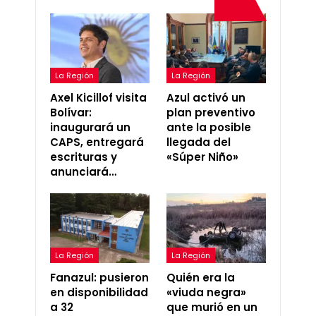
La Región
La Región
Axel Kicillof visita
Azul activó un
Bolívar:
plan preventivo
inaugurará un
ante la posible
CAPS, entregará
llegada del
escrituras y
«Súper Niño»
anunciará…
La Región
La Región
Fanazul: pusieron
Quién era la
en disponibilidad
«viuda negra»
a 32
que murió en un