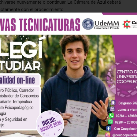
archivarse nuevamente o continuar. La Cámara de Azul deberá
rictamente con el procedimiento.
 preocupación
 2022, cuando durante
Expotan
, en el predio de la Sociedad Rural
uidos a la Agrupación 1° de Octubre.
 expresó su preocupación por el archivo del caso, advirtiendo
y acción judicial.
ue que no deja postura sentada respecto de lo que pasará con
 y los otros imputados.
buso sexual» detuvieron
Abuso sexual: Condenaron a 20
mano de Griselda
años de prisión al hermano de la
ano, líder de la 1 de
dirigente social Griselda
e
Altamirano