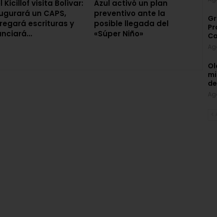
 Kicillof visita Bolívar:
Azul activó un plan
ugurará un CAPS,
preventivo ante la
Gr
regará escrituras y
posible llegada del
Pr
unciará…
«Súper Niño»
Ca
Ag
Ol
mi
d
Ag