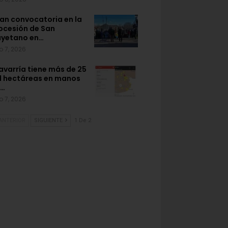
an convocatoria en la
ocesión de San
yetano en…
o 7, 2026
avarría tiene más de 25
l hectáreas en manos
e…
o 7, 2026
ANTERIOR
SIGUIENTE
1 De 2