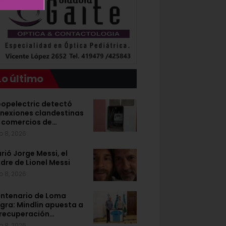
Lo último
opelectric detectó
nexiones clandestinas
 comercios de…
o 8, 2026
rió Jorge Messi, el
dre de Lionel Messi
o 8, 2026
ntenario de Loma
gra: Mindlin apuesta a
 recuperación…
o 8, 2026