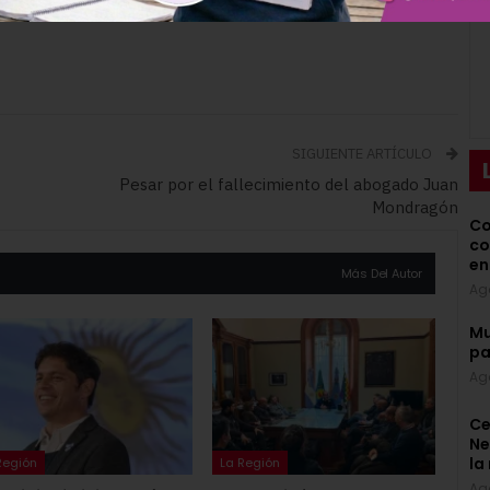
SIGUIENTE ARTÍCULO
Pesar por el fallecimiento del abogado Juan
Mondragón
Co
co
en
Más Del Autor
Ag
Mu
pa
Ag
Ce
Ne
la
Región
La Región
Ag