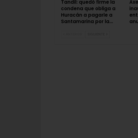
Tandil: quedó firme la
Axel
condena que obliga a
ina
Huracán a pagarle a
ent
Santamarina por la…
an
ANTERIOR
SIGUIENTE