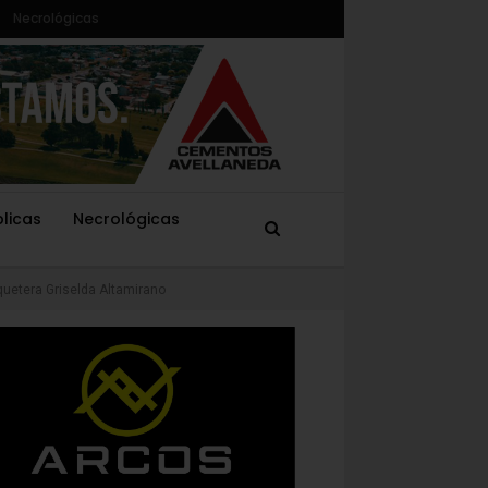
Necrológicas
blicas
Necrológicas
iquetera Griselda Altamirano