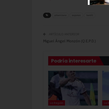
altamirano
expotan
tandil
ARTÍCULO ANTERIOR
Miguel Ángel Monzón (Q.E.P.D.)
Podría interesarte
La Región
La 