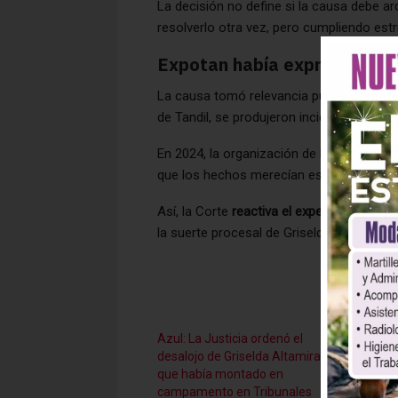
La decisión no define si la causa debe 
resolverlo otra vez, pero cumpliendo est
Expotan había expresado su
La causa tomó relevancia pública desde
de Tandil, se produjeron incidentes atrib
En 2024, la organización de la exposición
que los hechos merecían esclarecimiento 
Así, la Corte
reactiva el expediente
, aunq
la suerte procesal de Griselda Altamirano
Azul: La Justicia ordenó el
Por «a
desalojo de Griselda Altamirano
al her
que había montado en
Altamir
campamento en Tribunales
octubr