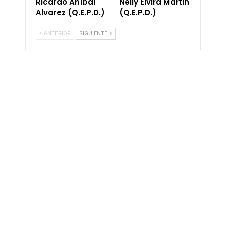
Ricardo Aníbal
Nelly Elvira Martin
Alvarez (Q.E.P.D.)
(Q.E.P.D.)
ANTERIOR
SIGUIENTE