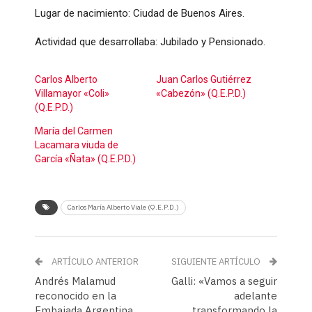
Lugar de nacimiento: Ciudad de Buenos Aires.
Actividad que desarrollaba: Jubilado y Pensionado.
Carlos Alberto
Juan Carlos Gutiérrez
Villamayor «Coli»
«Cabezón» (Q.E.P.D.)
(Q.E.P.D.)
María del Carmen
Lacamara viuda de
García «Ñata» (Q.E.P.D.)
Carlos María Alberto Viale (Q.E.P.D.)
ARTÍCULO ANTERIOR
SIGUIENTE ARTÍCULO
Andrés Malamud
Galli: «Vamos a seguir
reconocido en la
adelante
Embajada Argentina
transformando la