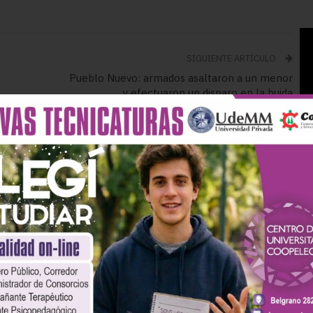
SIGUIENTE ARTÍCULO
Pueblo Nuevo: armados asaltaron a un menor
y efectuaron un disparo en la huida
Más Del Autor
iciales
Policiales
uvieron a un joven de
Choque entre un camión
años que tenía un
y un auto en la Ruta 3: un
ido de captura
vecino de Olavarría fue