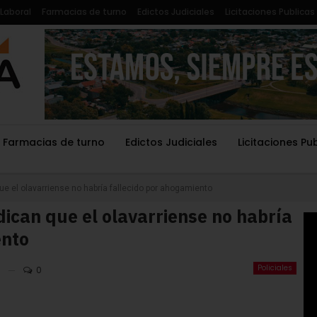
Laboral
Farmacias de turno
Edictos Judiciales
Licitaciones Publicas
Farmacias de turno
Edictos Judiciales
Licitaciones Pu
ue el olavarriense no habría fallecido por ahogamiento
dican que el olavarriense no habría
ento
Policiales
0