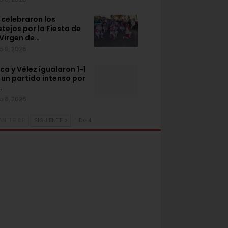
 celebraron los
stejos por la Fiesta de
 Virgen de…
o 8, 2026
ca y Vélez igualaron 1-1
 un partido intenso por
…
o 8, 2026
ANTERIOR
SIGUIENTE
1 De 4