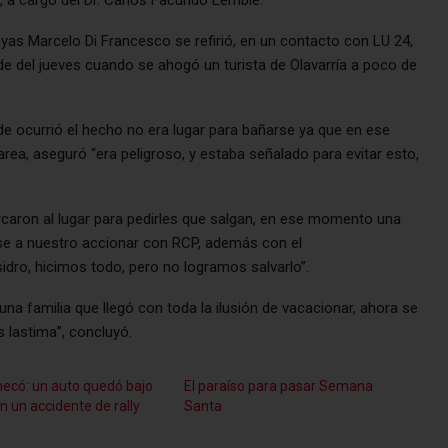
ayas Marcelo Di Francesco se refirió, en un contacto con LU 24,
arde del jueves cuando se ahogó un turista de Olavarría a poco de
e ocurrió el hecho no era lugar para bañarse ya que en ese
area, aseguró “era peligroso, y estaba señalado para evitar esto,
rcaron al lugar para pedirles que salgan, en ese momento una
ese a nuestro accionar con RCP, además con el
ro, hicimos todo, pero no logramos salvarlo”.
na familia que llegó con toda la ilusión de vacacionar, ahora se
s lastima”, concluyó.
ecó: un auto quedó bajo
El paraíso para pasar Semana
n un accidente de rally
Santa