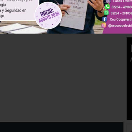
iva
rescatado…