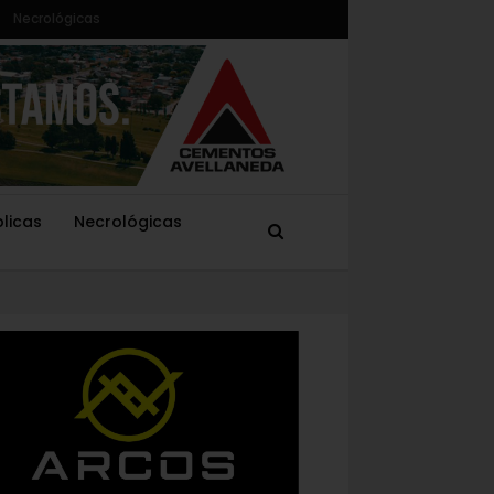
Necrológicas
blicas
Necrológicas