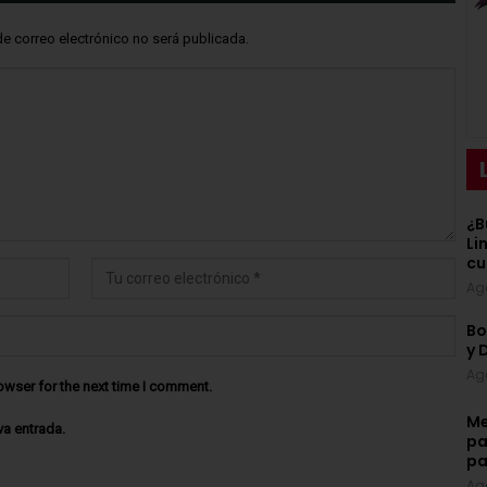
de correo electrónico no será publicada.
¿B
Li
cu
Ag
Bo
y 
Ag
owser for the next time I comment.
Me
va entrada.
pa
pa
Ag