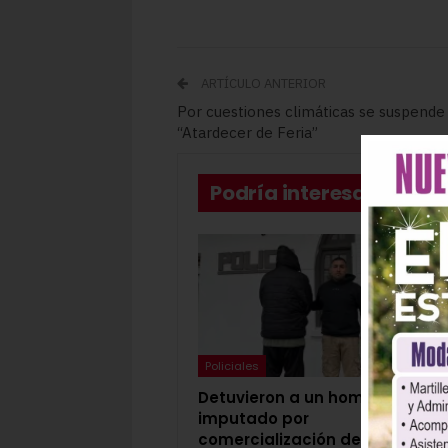
ARTÍCULO ANTERIOR
Por cuestiones climáticas se suspende
“Atardecer de Feria”
Podría interesarte
Policiales
Pol
Detuvieron a un hombre
Det
imputado por
18 
comercialización de
ped