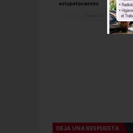
estupefacientes
act
ANTERIOR
SIGUIENTE
DEJA UNA RESPUESTA