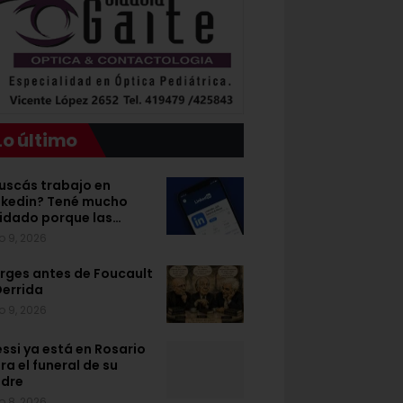
Lo último
uscás trabajo en
nkedin? Tené mucho
idado porque las…
o 9, 2026
rges antes de Foucault
Derrida
o 9, 2026
ssi ya está en Rosario
ra el funeral de su
dre
o 8, 2026