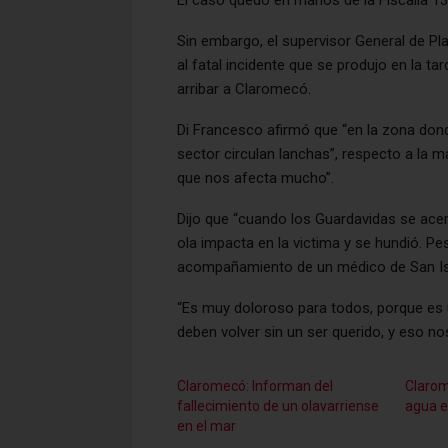
Sin embargo, el supervisor General de Pl
al fatal incidente que se produjo en la t
arribar a Claromecó.
Di Francesco afirmó que “en la zona dond
sector circulan lanchas”, respecto a la m
que nos afecta mucho”.
Dijo que “cuando los Guardavidas se ace
ola impacta en la victima y se hundió. P
acompañamiento de un médico de San Isid
“Es muy doloroso para todos, porque es u
deben volver sin un ser querido, y eso no
Claromecó: Informan del
Clarom
fallecimiento de un olavarriense
agua e
en el mar