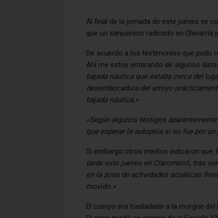
Al final de la jornada de este jueves se 
que un sanjuanino radicado en Olavarría p
De acuerdo a los testimonios que pudo r
Ahí me estoy enterando de algunos dato
bajada náutica que estaba cerca del lugar
desembocadura del arroyo prácticamente,
bajada náutica.»
«Según algunos testigos aparentemente v
que esperar la autopsia si no fue por un
Si embargo otros medios indicaron que,
tarde este jueves en Claromecó, tras se
en la zona de actividades acuáticas fren
movido.»
El cuerpo era trasladado a la morgue del 
El caso quedó en manos de la Fiscalía 13