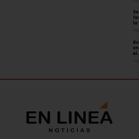
Se
fe
la
Ag
Bo
en
el
Ag