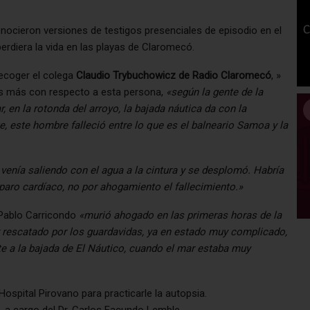
conocieron versiones de testigos presenciales de episodio en el
erdiera la vida en las playas de Claromecó.
ecoger el colega
Claudio Trybuchowicz de Radio Claromecó
, »
s más con respecto a esta persona,
«según la gente de la
, en la rotonda del arroyo, la bajada náutica da con la
 este hombre falleció entre lo que es el balneario Samoa y la
enía saliendo con el agua a la cintura y se desplomó. Habría
 paro cardíaco, no por ahogamiento el fallecimiento.»
 Pablo Carricondo
«murió ahogado en las primeras horas de la
r rescatado por los guardavidas, ya en estado muy complicado,
te a la bajada de El Náutico, cuando el mar estaba muy
Hospital Pirovano para practicarle la autopsia.
, a cargo del Dr. Carlos Facundo Lemble.