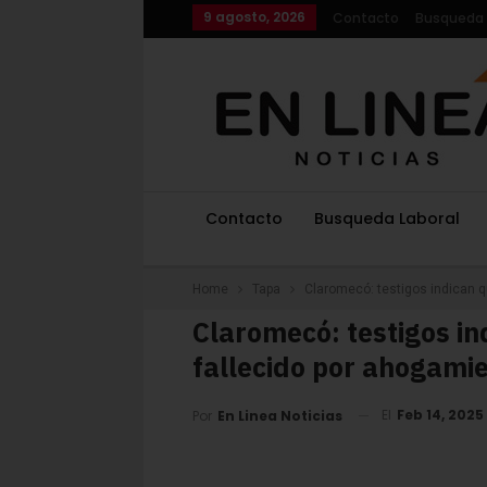
9 agosto, 2026
Contacto
Busqueda 
Contacto
Busqueda Laboral
Home
Tapa
Claromecó: testigos indican q
Claromecó: testigos in
fallecido por ahogami
El
Feb 14, 2025
Por
En Linea Noticias