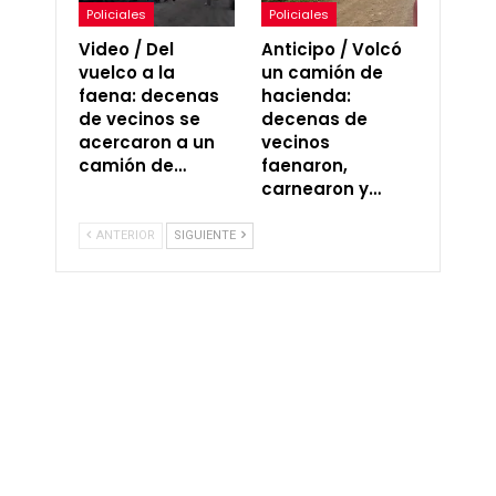
Policiales
Policiales
Video / Del
Anticipo / Volcó
vuelco a la
un camión de
faena: decenas
hacienda:
de vecinos se
decenas de
acercaron a un
vecinos
camión de…
faenaron,
carnearon y…
ANTERIOR
SIGUIENTE