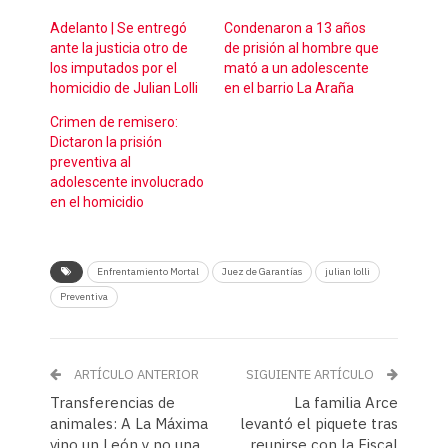
Adelanto | Se entregó
Condenaron a 13 años
ante la justicia otro de
de prisión al hombre que
los imputados por el
mató a un adolescente
homicidio de Julian Lolli
en el barrio La Araña
Crimen de remisero:
Dictaron la prisión
preventiva al
adolescente involucrado
en el homicidio
Enfrentamiento Mortal
Juez de Garantías
julian lolli
Preventiva
ARTÍCULO ANTERIOR
SIGUIENTE ARTÍCULO
Transferencias de
La familia Arce
animales: A La Máxima
levantó el piquete tras
vino un León y no una
reunirse con la Fiscal