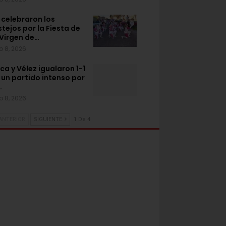
 celebraron los
stejos por la Fiesta de
 Virgen de…
o 8, 2026
ca y Vélez igualaron 1-1
 un partido intenso por
…
o 8, 2026
ANTERIOR
SIGUIENTE
1 De 4