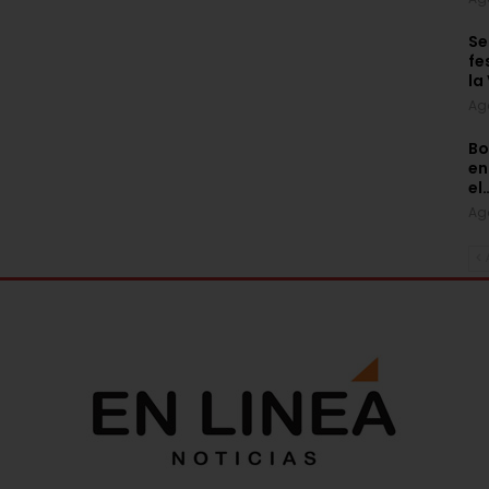
Se
fe
la
Ag
Bo
en
el
Ag