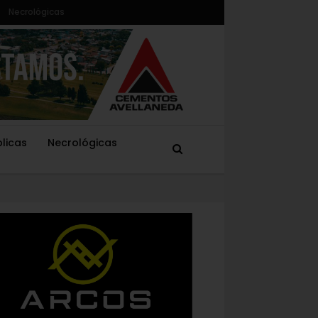
Necrológicas
blicas
Necrológicas