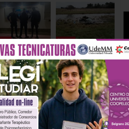
iciales
Policiales
uvieron a un joven de
Choque entre un camión
años que tenía un
y un auto en la Ruta 3: un
ido de captura
vecino de Olavarría fue
iva
rescatado…