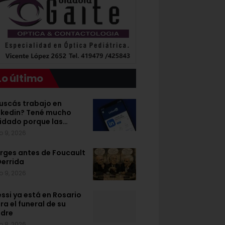
Lo último
uscás trabajo en
nkedin? Tené mucho
idado porque las…
o 9, 2026
rges antes de Foucault
Derrida
o 9, 2026
ssi ya está en Rosario
ra el funeral de su
dre
o 8, 2026