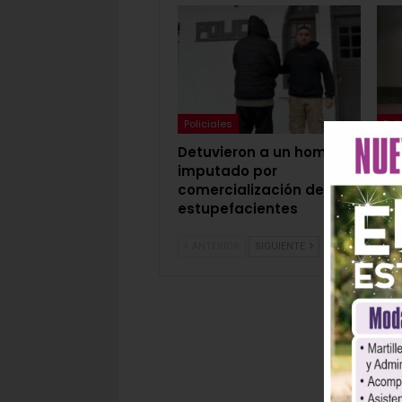
Policiales
Pol
Detuvieron a un hombre
Det
imputado por
18 
comercialización de
ped
estupefacientes
act
ANTERIOR
SIGUIENTE