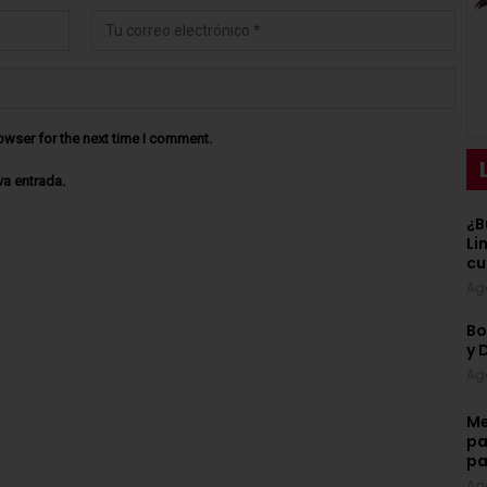
owser for the next time I comment.
va entrada.
¿B
Li
cu
Ag
Bo
y 
Ag
Me
pa
pa
Ag