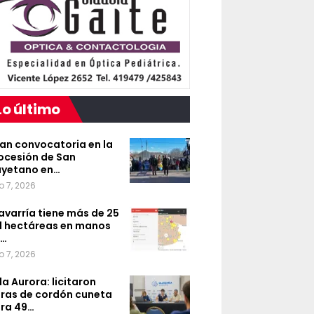
Lo último
an convocatoria en la
ocesión de San
yetano en…
o 7, 2026
avarría tiene más de 25
l hectáreas en manos
e…
o 7, 2026
lla Aurora: licitaron
ras de cordón cuneta
ra 49…