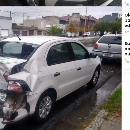
Ag
Ol
pa
ed
Ag
Sa
pa
pu
Ag