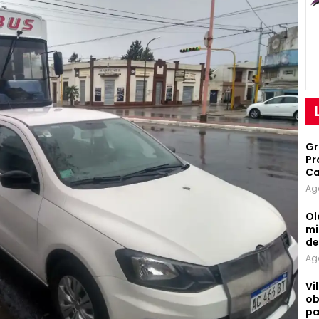
Gr
Pr
Ca
Ag
Ol
mi
d
Ag
Vi
ob
pa