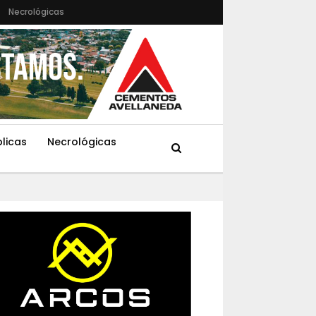
Necrológicas
blicas
Necrológicas