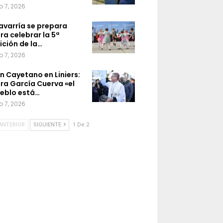
o 7, 2026
avarría se prepara
ra celebrar la 5ª
ición de la…
o 7, 2026
n Cayetano en Liniers:
ra García Cuerva «el
eblo está…
o 7, 2026
ANTERIOR
SIGUIENTE
1 De 2