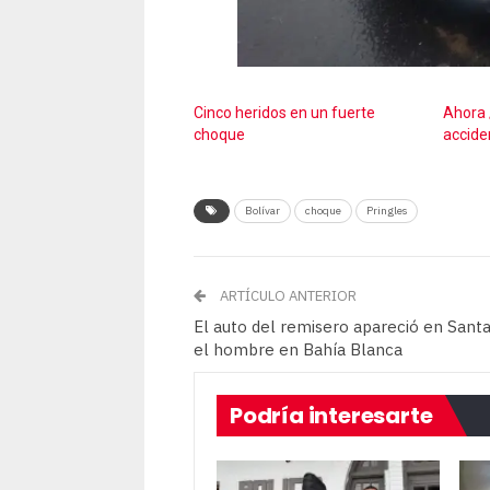
Cinco heridos en un fuerte
Ahora 
choque
acciden
Bolívar
choque
Pringles
ARTÍCULO ANTERIOR
El auto del remisero apareció en Santa
el hombre en Bahía Blanca
Podría interesarte