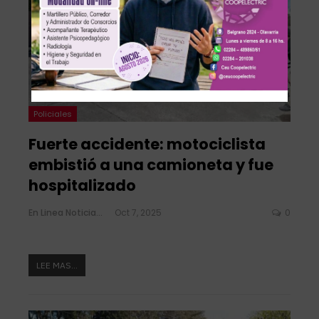
Policiales
Fuerte accidente: motociclista
embistió a una camioneta y fue
hospitalizado
En Linea Noticias
Oct 7, 2025
0
LEE MAS...