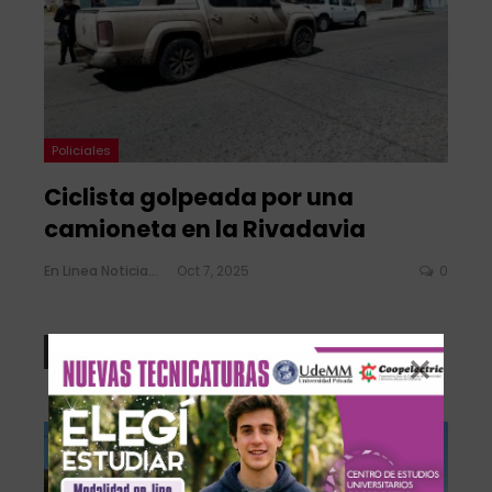
Policiales
Ciclista golpeada por una
camioneta en la Rivadavia
En Linea Noticias
Oct 7, 2025
0
LEE MAS...