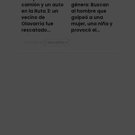
camión y un auto
género: Buscan
en la Ruta 3: un
al hombre que
vecino de
golpeó a una
Olavarría fue
mujer, una niña y
rescatado…
provocó el…
ANTERIOR
SIGUIENTE