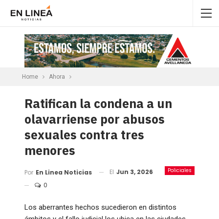
Home
Ahora
Ratifican la condena a un
olavarriense por abusos
sexuales contra tres
menores
Policiales
El
Jun 3, 2026
Por
En Linea Noticias
0
Los aberrantes hechos sucedieron en distintos
ámbitos y el fallo judicial los ubica en las ciudades