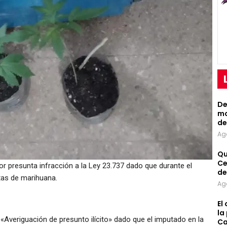
De
mo
de
Ag
Qu
Ce
por presunta infracción a la Ley 23.737 dado que durante el
de
tas de marihuana.
Ag
El
la
r «Averiguación de presunto ilícito» dado que el imputado en la
Ca