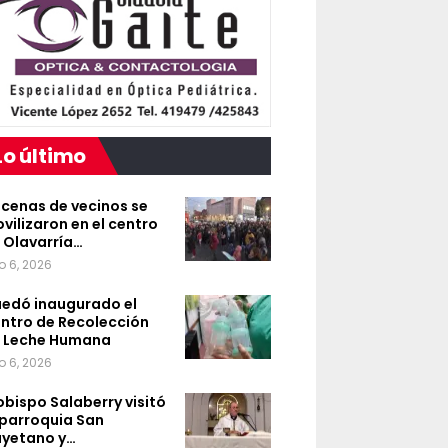
Lo último
cenas de vecinos se
vilizaron en el centro
 Olavarría…
o 6, 2026
edó inaugurado el
ntro de Recolección
 Leche Humana
o 6, 2026
 obispo Salaberry visitó
 parroquia San
yetano y…