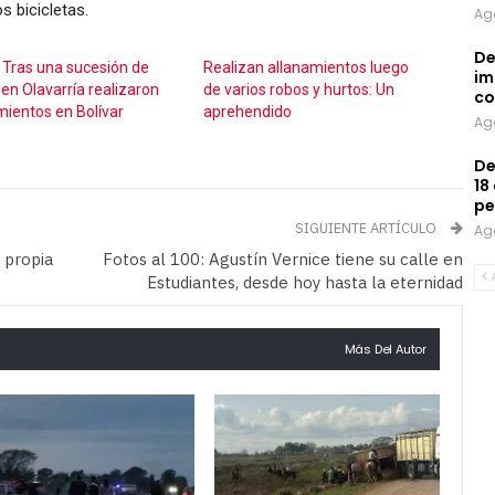
s bicicletas.
Ag
De
 Tras una sucesión de
Realizan allanamientos luego
im
 en Olavarría realizaron
de varios robos y hurtos: Un
co
mientos en Bolívar
aprehendido
Ag
De
18
pe
SIGUIENTE ARTÍCULO
Ag
a propia
Fotos al 100: Agustín Vernice tiene su calle en
Estudiantes, desde hoy hasta la eternidad
Más Del Autor