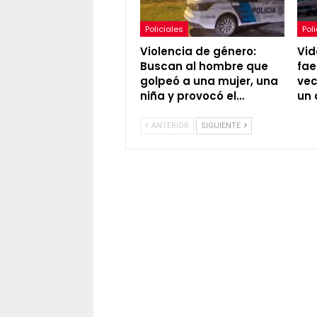
Policiales
Pol
Violencia de género:
Vid
Buscan al hombre que
fae
golpeó a una mujer, una
vec
niña y provocó el…
un 
ANTERIOR
SIGUIENTE