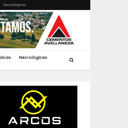
Necrológicas
blicas
Necrológicas