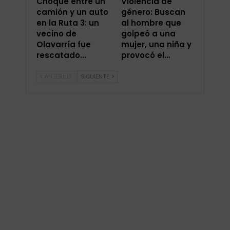
Choque entre un
Violencia de
camión y un auto
género: Buscan
en la Ruta 3: un
al hombre que
vecino de
golpeó a una
Olavarría fue
mujer, una niña y
rescatado…
provocó el…
ANTERIOR
SIGUIENTE