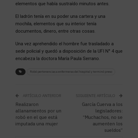
elementos que había sustraído minutos antes.
El ladrón tenía en su poder una cartera y una
mochila, elementos que su interior tenía
documentos, dinero, entre otras cosas.
Una vez aprehendido el hombre fue trasladado a
sede policial y quedó a disposición de la UFI N° 4 que
encabeza la doctora María Paula Serrano.
Robó pertenencias a enfermeras del hospital y terminó preso
ARTÍCULO ANTERIOR
SIGUIENTE ARTÍCULO
Realizaron
García Cuerva a los
allanamientos por un
legisladores:
robó en el que está
“Muchachos, no se
imputada una mujer
aumenten los
sueldos”