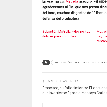
En ese marco,
Matrella
aseguró:
«el super
agradecemos al FMI que nos presta dine
del tarro, muchos dirigentes de 1° línea de
defensa del productor.»
Sebastián Matrella: «Hoy no hay
Matrel
dólares para importar»
hay zo
rentab
"El superávit fiscal lo hace posible el campo con l
ARTÍCULO ANTERIOR
Francisco, su fallecimiento: El encuen
el olavarriense Ignacio Montoya Carlo