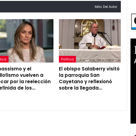
Más Del Autor
tica
Política
massismo y el
El obispo Salaberry visitó
illofismo vuelven a
la parroquia San
car por la reelección
Cayetano y reflexionó
efinida de los…
sobre la llegada…