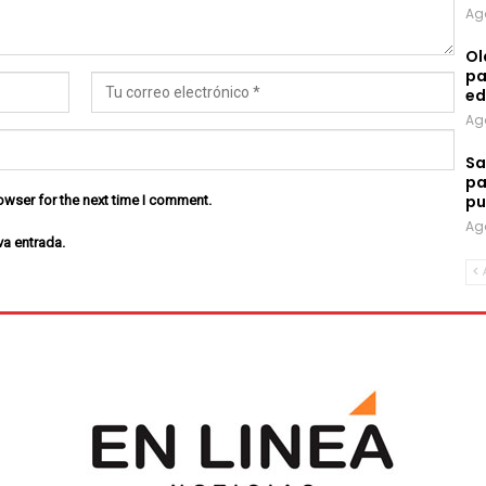
Ag
Ol
pa
ed
Ag
Sa
pa
pu
owser for the next time I comment.
Ag
va entrada.