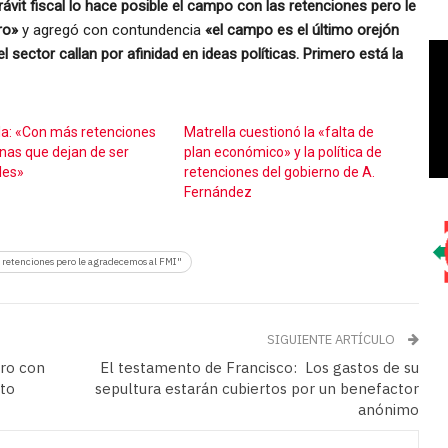
ávit fiscal lo hace posible el campo con las retenciones pero le
ro»
y agregó con contundencia
«el campo es el último orejón
l sector callan por afinidad en ideas políticas. Primero está la
la: «Con más retenciones
Matrella cuestionó la «falta de
nas que dejan de ser
plan económico» y la política de
les»
retenciones del gobierno de A.
Fernández
as retenciones pero le agradecemos al FMI"
SIGUIENTE ARTÍCULO
tro con
El testamento de Francisco: Los gastos de su
tto
sepultura estarán cubiertos por un benefactor
anónimo