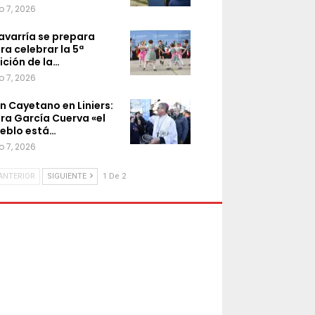
o 7, 2026
avarría se prepara
ra celebrar la 5ª
ición de la…
o 7, 2026
n Cayetano en Liniers:
ra García Cuerva «el
eblo está…
o 7, 2026
ANTERIOR
SIGUIENTE
1 De 2