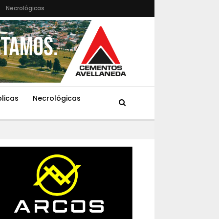
Necrológicas
blicas
Necrológicas