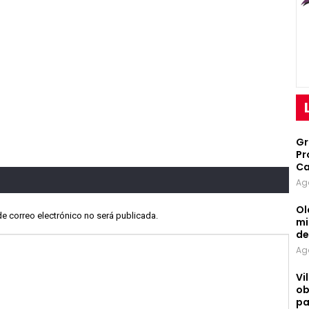
Gr
Pr
Ca
Ag
Ol
de correo electrónico no será publicada.
mi
d
Ag
Vi
ob
pa