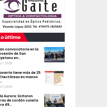
Lo último
an convocatoria en la
ocesión de San
yetano en…
o 7, 2026
avarría tiene más de 25
l hectáreas en manos
e…
o 7, 2026
lla Aurora: licitaron
ras de cordón cuneta
ra 49…