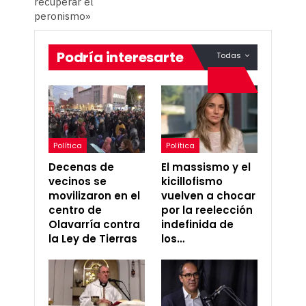
recuperar el
peronismo»
Podría interesarte
Todas
Política
Política
Decenas de
El massismo y el
vecinos se
kicillofismo
movilizaron en el
vuelven a chocar
centro de
por la reelección
Olavarría contra
indefinida de
la Ley de Tierras
los…