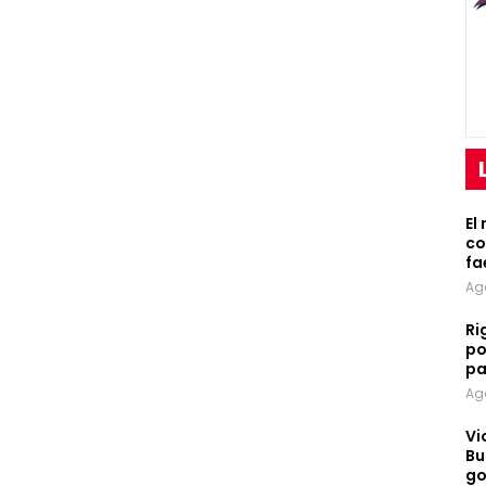
El
co
fa
Ag
Ri
po
pa
Ag
Vi
Bu
go