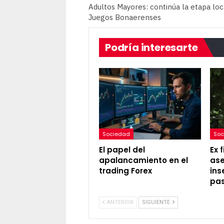
Adultos Mayores: continúa la etapa loc
Juegos Bonaerenses
Podría interesarte
Sociedad
Soc
El papel del
Ex 
apalancamiento en el
ase
trading Forex
ins
pas
ANTERIOR
SIGUIENTE