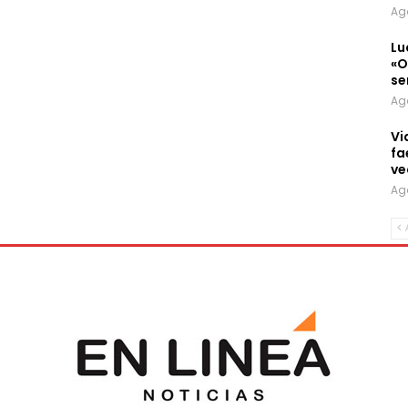
Ag
Lu
«O
se
Ag
Vi
fa
ve
Ag