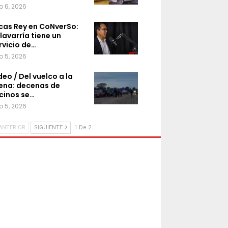
o 6, 2026
cas Rey en CoNverSo:
lavarría tiene un
rvicio de…
o 5, 2026
deo / Del vuelco a la
ena: decenas de
cinos se…
o 5, 2026
ANTERIOR
SIGUIENTE
1 De 2