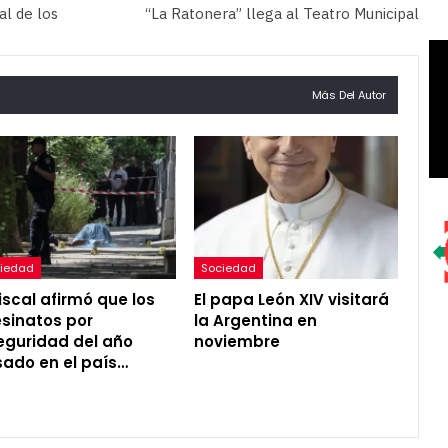
al de los
“La Ratonera” llega al Teatro Municipal
Más Del Autor
iedad
Sociedad
fiscal afirmó que los
El papa León XIV visitará
sinatos por
la Argentina en
eguridad del año
noviembre
ado en el país…