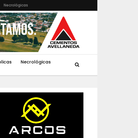
Necrológicas
blicas
Necrológicas