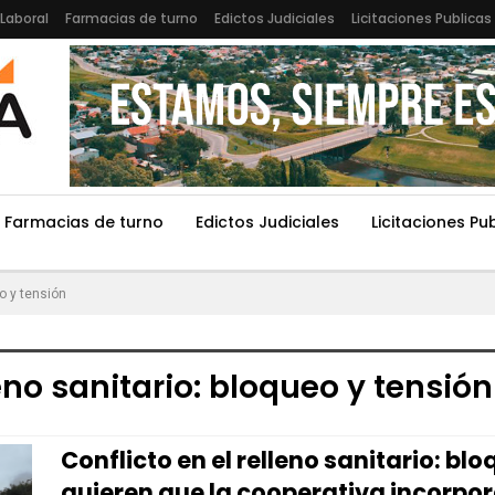
Laboral
Farmacias de turno
Edictos Judiciales
Licitaciones Publicas
Farmacias de turno
Edictos Judiciales
Licitaciones Pu
eo y tensión
leno sanitario: bloqueo y tensión
Conflicto en el relleno sanitario: blo
quieren que la cooperativa incorpo