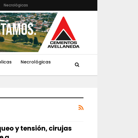
Necrológicas
blicas
Necrológicas
queo y tensión, cirujas
re a…