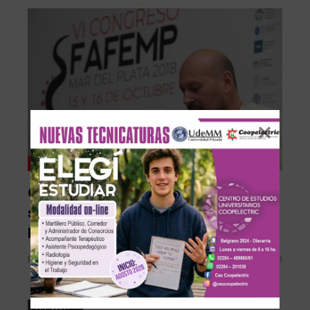
Ciudad
Coopelectric invita a una charla
sobre política ambiental con
Marcelo Sarlingo
En Linea Noticias
Abr 22, 2026
0