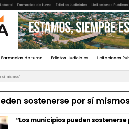
Laboral
Farmacias de turno
Edictos Judiciales
Licitaciones Publicas
Farmacias de turno
Edictos Judiciales
Licitaciones Pu
r sí mismos”
ueden sostenerse por sí mismo
“Los municipios pueden sostenerse 