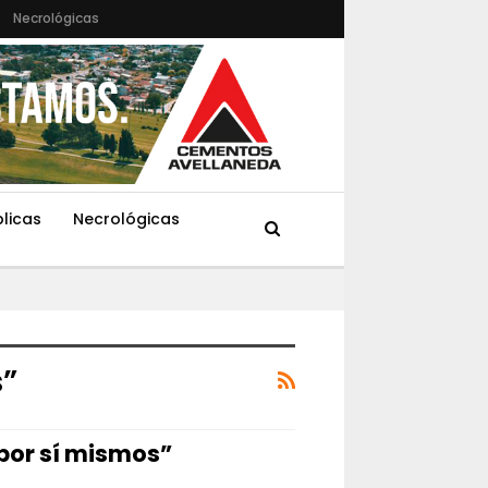
Necrológicas
blicas
Necrológicas
s”
por sí mismos”