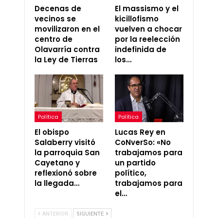
Decenas de
El massismo y el
vecinos se
kicillofismo
movilizaron en el
vuelven a chocar
centro de
por la reelección
Olavarría contra
indefinida de
la Ley de Tierras
los…
Política
Política
El obispo
Lucas Rey en
Salaberry visitó
CoNverSo: «No
la parroquia San
trabajamos para
Cayetano y
un partido
reflexionó sobre
político,
la llegada…
trabajamos para
el…
ANTERIOR
SIGUIENTE