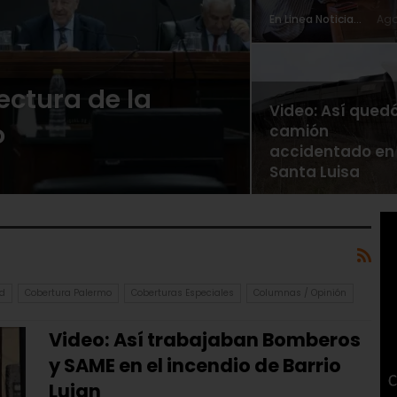
En Linea Noticias
Ago
Lectura de la
Video: Así quedó
o
camión
accidentado en
Santa Luisa
d
Cobertura Palermo
Coberturas Especiales
Columnas / Opinión
Video: Así trabajaban Bomberos
y SAME en el incendio de Barrio
Lujan