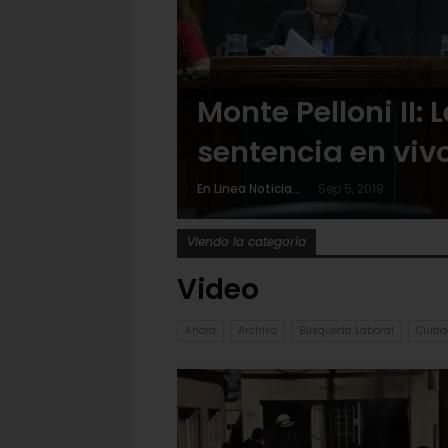
Monte Pelloni II: 
sentencia en viv
En Linea Noticias
Sep 5, 2019
Viendo la categoría
Video
Ahora
Archivo
Búsqueda Laboral
Ciuda