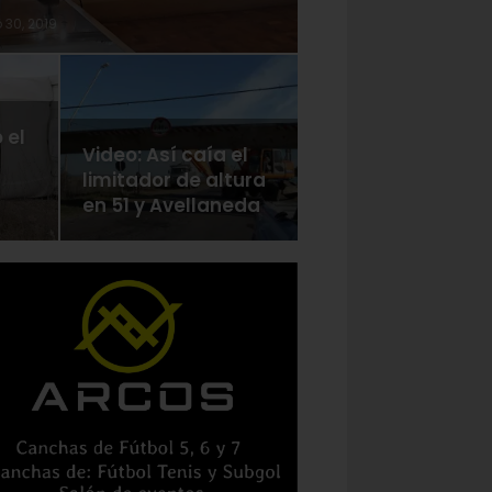
 30, 2019
 el
Video: Así caía el
limitador de altura
en 51 y Avellaneda