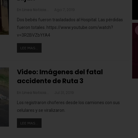
En Linea Noticias
Ago 7, 2019
Dos bebés fueron trasladados al Hospital. Las pérdidas
fueron totales.
https://www.youtube.com/watch?
v=3R2BVZbYfA4
LEE MAS...
Video: Imágenes del fatal
accidente de Ruta 3
En Linea Noticias
Jul 31, 2019
Los registraron choferes desde los camiones con sus
celulares y se viralizaron.
LEE MAS...