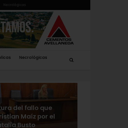
Necrológicas
blicas
Necrológicas
tura del fallo que
istian Maíz por el
talia Busto