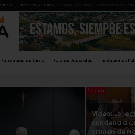
Laboral
Farmacias de turno
Edictos Judiciales
Licitaciones Publicas
Farmacias de turno
Edictos Judiciales
Licitaciones Pu
Policiales
Video: La lec
condena a Cr
crímen de Na