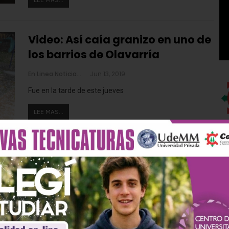
Video: Así caía granizo en uno de
los barrios de Olavarría
En Linea Noticias
Jun 13, 2019
Fue en la tarde de este jueves
LEE MAS...
Drone En Línea Noticias:
Imágenes del desfile en Sierras
Bayas
En Linea Noticias
May 25, 2019
El Drone de En Línea Noticias y algunas imágenes del