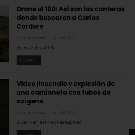
Drone al 100: Así son las canteras
donde buscaron a Carlos
Cordero
En Linea Noticias
Jun 28, 2019
Video y Fotos al 100
LEE MAS...
Video |Incendio y explosión de
una camioneta con tubos de
oxígeno
En Linea Noticias
Jun 20, 2019
Sucedió en la tarde de este jueves.
LEE MAS...