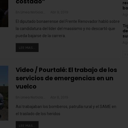
costado”
re
bo
En Linea Noticias
Abr 9, 2019
Ag
El diputado bonaerense del Frente Renovador habló sobre
Ti
la candidatura del líder del massismo y no descartó que
de
su
pueda bajarse de la carrera.
Ag
LEE MAS...
Video / Pourtalé: El trabajo de los
servicios de emergencias en un
vuelco
En Linea Noticias
Abr 8, 2019
Así trabajaban los bomberos, patrulla rural y el SAME en
el traslado de los heridos
LEE MAS...