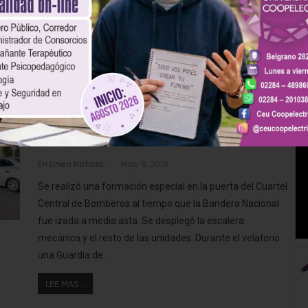
desfile del 25 de mayo en Sierras Bayas
LEE MAS...
Drone En Línea: Despedida con
honores al Bombero Thomas
Castaños
En Linea Noticias
May 6, 2019
Se realizó una formación especial en la puerta del Cuartel
Central de Bomberos al tiempo que la Bandera Nacional
fue izada a media asta. Se desplegó la escalera
mecánica y el resto de las unidades. Durante el velatorio
una Guardia de
…
LEE MAS...