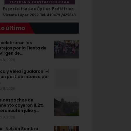
Lo último
 celebraron los
stejos por la Fiesta de
 Virgen de…
o 8, 2026
ca y Vélez igualaron 1-1
 un partido intenso por
…
o 8, 2026
s despachos de
mento cayeron 8,2%
teranual en julio y…
o 8, 2026
ul: Nelsón Sombra