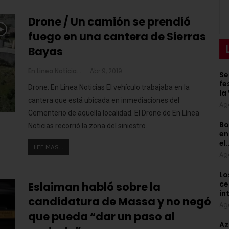
Drone / Un camión se prendió
fuego en una cantera de Sierras
Bayas
En Linea Noticias
Abr 9, 2019
Se
fe
Drone: En Linea Noticias
El vehículo trabajaba en la
la
cantera que está ubicada en inmediaciones del
Ag
Cementerio de aquella localidad. El Drone de En Línea
Bo
Noticias recorrió la zona del siniestro.
en
el
LEE MAS...
Ag
Lo
ce
Eslaiman habló sobre la
in
candidatura de Massa y no negó
Ag
que pueda “dar un paso al
Az