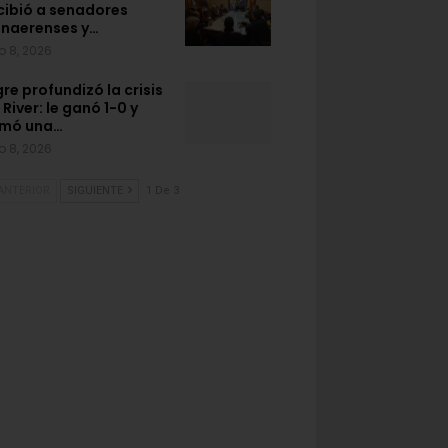
cibió a senadores
naerenses y…
o 8, 2026
gre profundizó la crisis
 River: le ganó 1-0 y
mó una…
o 8, 2026
ANTERIOR
SIGUIENTE
1 De 3