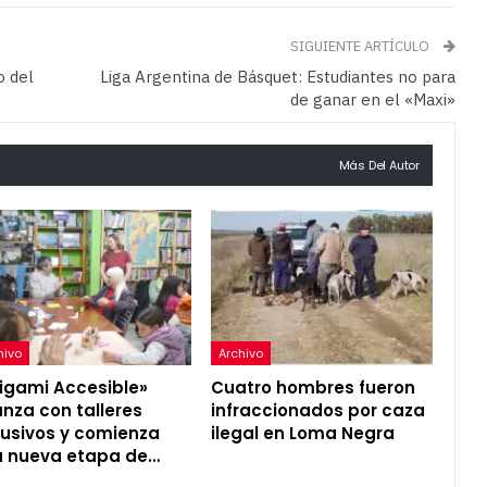
SIGUIENTE ARTÍCULO
o del
Liga Argentina de Básquet: Estudiantes no para
de ganar en el «Maxi»
Más Del Autor
hivo
Archivo
igami Accesible»
Cuatro hombres fueron
nza con talleres
infraccionados por caza
lusivos y comienza
ilegal en Loma Negra
 nueva etapa de…