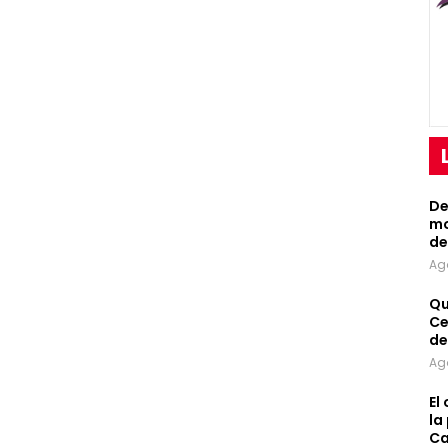
De
mo
de
Ag
Qu
Ce
de
Ag
El
la
Ca