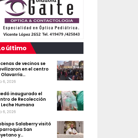
Lo último
cenas de vecinos se
vilizaron en el centro
 Olavarría…
o 6, 2026
edó inaugurado el
ntro de Recolección
 Leche Humana
o 6, 2026
 obispo Salaberry visitó
 parroquia San
yetano y…