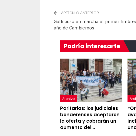
ARTÍCULO ANTERIOR
Galli puso en marcha el primer timbre
año de Cambiemos
Podría interesarte
Archivo
Arc
Paritarias: los judiciales
«Or
bonaerenses aceptaron
ava
la oferta y cobrarán un
inc
aumento del…
una