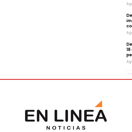
Ag
De
im
co
Ag
De
18
pe
Ag