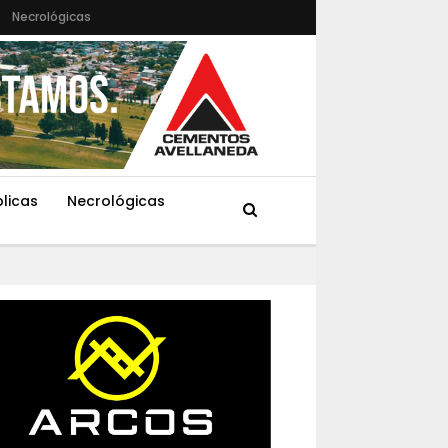
Necrológicas
blicas
Necrológicas