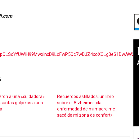
il.com
1FAIpQLScYfUWiH99MwxInxD9LcFwP5Qc7wDJZ4xoXOLg3eS1DwAW2kg
5
eron a una «cuidadora»
Recuerdos astillados, un libro
esuntas golpizas a una
sobre el Alzheimer: «la
a
enfermedad de mi madre me
sacó de mi zona de confort»