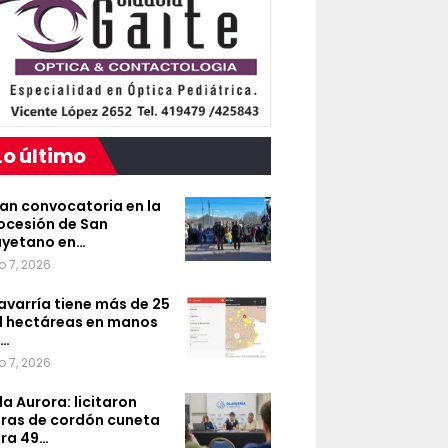
Lo último
an convocatoria en la
ocesión de San
yetano en…
o 7, 2026
avarría tiene más de 25
l hectáreas en manos
e…
o 7, 2026
lla Aurora: licitaron
ras de cordón cuneta
ra 49…