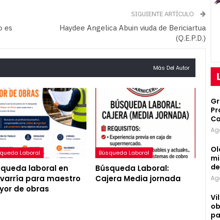
SIGUIENTE ARTÍCULO
o es
Haydee Angelica Abuin viuda de Bericiartua
(Q.E.P.D.)
Más Del Autor
Gr
Pr
Ca
Ag
Ol
queda Laboral
Búsqueda Laboral
mi
d
queda laboral en
Búsqueda Laboral:
varría para maestro
Cajera Media jornada
Ag
or de obras
Vi
ob
pa