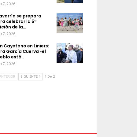
o 7, 2026
avarría se prepara
ra celebrar la 5ª
ición de la…
o 7, 2026
n Cayetano en Liniers:
ra García Cuerva «el
eblo está…
o 7, 2026
ANTERIOR
SIGUIENTE
1 De 2