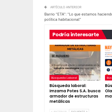
ARTÍCULO ANTERIOR
Barrio “ETA”: “Lo que estamos haciend
política habitacional”
Podría interesarte
Búsqueda Laboral
Bús
Búsqueda laboral:
Bús
Imzama Potes S.A. busca
Ola
armador de estructuras
may
metálicas
ANTERIOR
SIGUIENTE