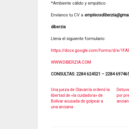
*Ambiente cálido y empático
Envíanos tu CV a
empleosdiberzia@gma
diberzia
Llena el siguiente formulario:
https://docs.google.com/forms/d/e/
WWW.DIBERZIA.COM
CONSULTAS: 2284 624521 – 2284 69746
Una jueza de Olavarría ordenó la
Detuvi
libertad de «la cuidadora» de
por pr
Bolívar acusada de golpear a
ancian
una anciana