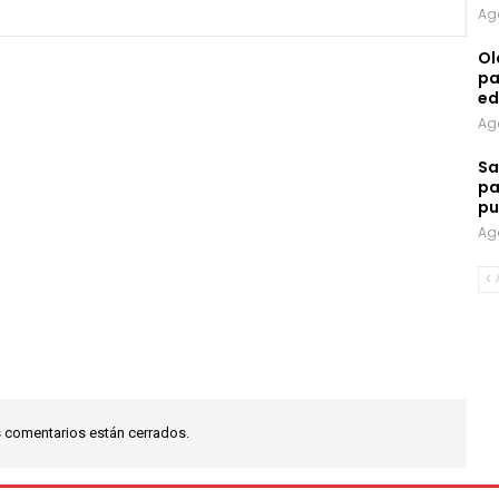
Ag
Ol
pa
ed
Ag
Sa
pa
pu
Ag
 comentarios están cerrados.