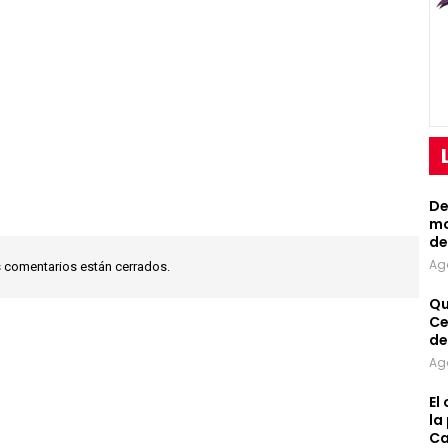
De
mo
de
Ag
 comentarios están cerrados.
Qu
Ce
de
Ag
El
la
Ca