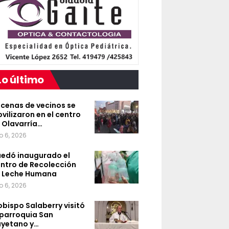
Lo último
cenas de vecinos se
vilizaron en el centro
 Olavarría…
o 6, 2026
edó inaugurado el
ntro de Recolección
 Leche Humana
o 6, 2026
 obispo Salaberry visitó
 parroquia San
yetano y…