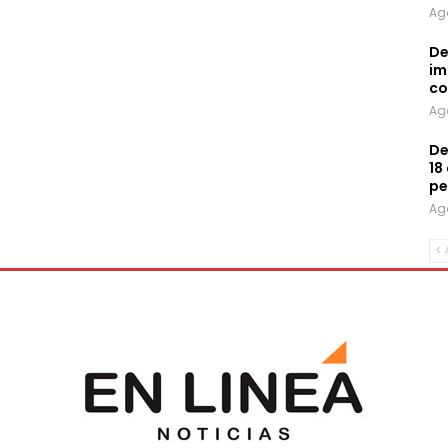
Ag
De
im
co
Ag
De
18
pe
Ag