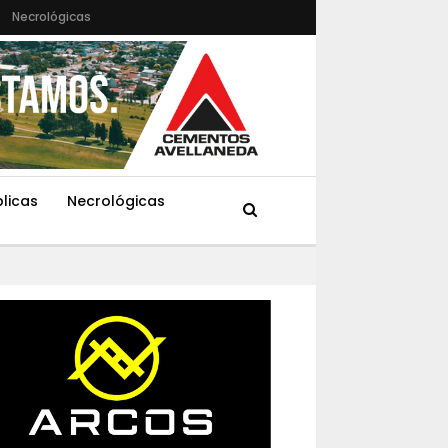
Necrológicas
blicas
Necrológicas