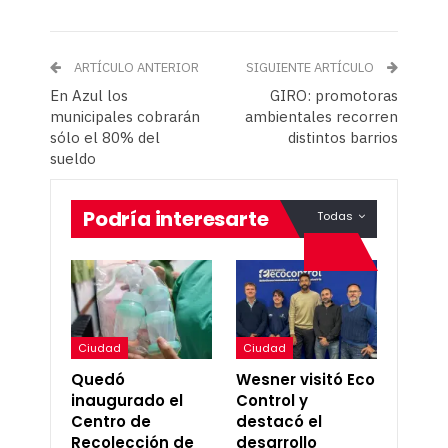
ARTÍCULO ANTERIOR
SIGUIENTE ARTÍCULO
En Azul los
GIRO: promotoras
municipales cobrarán
ambientales recorren
sólo el 80% del
distintos barrios
sueldo
Podría interesarte
Todas
Ciudad
Ciudad
Quedó
Wesner visitó Eco
inaugurado el
Control y
Centro de
destacó el
Recolección de
desarrollo