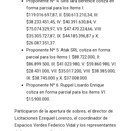
Proponente Nº 4: Siris Iara Berenice cotiza en
forma parcial para los ítems I:
$119.016.697,87, II: $50.613.210,34, III:
$38.233.451,45, IV: $40.391.630,84, V:
$75.074.329,97, VII: $47.470.224,66; VIII:
$35.305.727,87, IX: $44.185.396,87 y X:
$26.087.351,37.
Proponente Nº 5: Atak SRL cotiza en forma
parcial para los ítems I: $88.722.000, II:
$86.899.500, III: $41.023.980, V: $59.860.980, VI:
$28.431.000, VII: $35.017.200, VIII: $38.385.000,
IX: $38.745.000 y X: $37.008.000.
Proponente Nº 6: Ruppel Lisardo Enrique
cotiza en forma parcial para los ítems VI:
$15.900.000.
Participaron de la apertura de sobres, el director de
Licitaciones Ezequiel Lorenzo, el coordinador de
Espacios Verdes Federico Vidal y los representantes