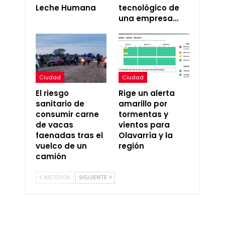
Leche Humana
tecnológico de
una empresa…
Ciudad
Ciudad
El riesgo
Rige un alerta
sanitario de
amarillo por
consumir carne
tormentas y
de vacas
vientos para
faenadas tras el
Olavarría y la
vuelco de un
región
camión
ANTERIOR
SIGUIENTE