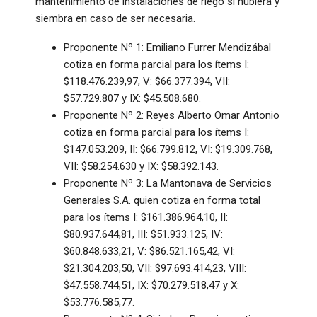
mantenimiento de instalaciones de riego si hubiera y
siembra en caso de ser necesaria.
Proponente Nº 1: Emiliano Furrer Mendizábal
cotiza en forma parcial para los ítems I:
$118.476.239,97, V: $66.377.394, VII:
$57.729.807 y IX: $45.508.680.
Proponente Nº 2: Reyes Alberto Omar Antonio
cotiza en forma parcial para los ítems I:
$147.053.209, II: $66.799.812, VI: $19.309.768,
VII: $58.254.630 y IX: $58.392.143.
Proponente Nº 3: La Mantonava de Servicios
Generales S.A. quien cotiza en forma total
para los ítems I: $161.386.964,10, II:
$80.937.644,81, III: $51.933.125, IV:
$60.848.633,21, V: $86.521.165,42, VI:
$21.304.203,50, VII: $97.693.414,23, VIII:
$47.558.744,51, IX: $70.279.518,47 y X:
$53.776.585,77.