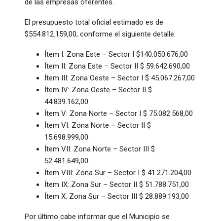
de las empresas oferentes.
El presupuesto total oficial estimado es de
$554.812.159,00, conforme el siguiente detalle:
Ítem I: Zona Este – Sector I $140.050.676,00
Ítem II: Zona Este – Sector II $ 59.642.690,00
Ítem III: Zona Oeste – Sector I $ 45.067.267,00
Ítem IV: Zona Oeste – Sector II $
44.839.162,00
Ítem V: Zona Norte – Sector I $ 75.082.568,00
Ítem VI: Zona Norte – Sector II $
15.698.999,00
Ítem VII: Zona Norte – Sector III $
52.481.649,00
Ítem VIII: Zona Sur – Sector I $ 41.271.204,00
Ítem IX: Zona Sur – Sector II $ 51.788.751,00
Ítem X: Zona Sur – Sector III $ 28.889.193,00
Por último cabe informar que el Municipio se