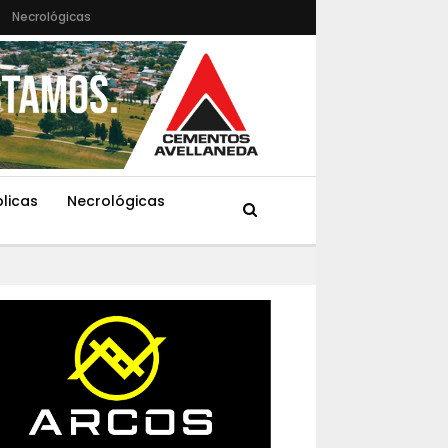
Necrológicas
blicas
Necrológicas