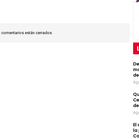
 comentarios están cerrados.
De
mo
de
Ag
Qu
Ce
de
Ag
El
la
Ca