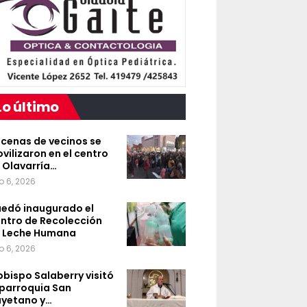
Lo último
cenas de vecinos se
vilizaron en el centro
 Olavarría…
o 6, 2026
edó inaugurado el
ntro de Recolección
 Leche Humana
o 6, 2026
 obispo Salaberry visitó
 parroquia San
yetano y…