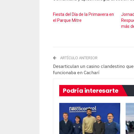
Fiesta del Día de la Primavera en
Jornad
el Parque Mitre
Respue
más de
ARTÍCULO ANTERIOR
Desarticulan un casino clandestino que
funcionaba en Cacharí
Podría interesarte