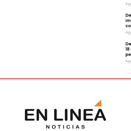
Ag
De
im
co
Ag
De
18
pe
Ag