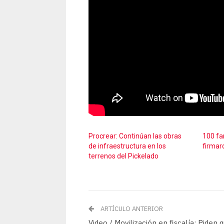
Procrear: Continúan las obras
100 fa
de infraestructura en los
firmar
terrenos del Pickelado
ARTÍCULO ANTERIOR
Video / Movilización en fiscalía: Piden 