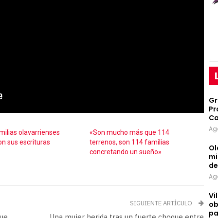
Gr
Pr
Ca
Ag
milias olavarrienses
«Son mucho más que 114
on sus escrituras
terrenos, son 114 familias
Ol
concretando un sueño»
mi
d
Ag
Vi
SIGUIENTE ARTÍCULO
ob
pa
que
Una mujer herida tras un fuerte choque entre