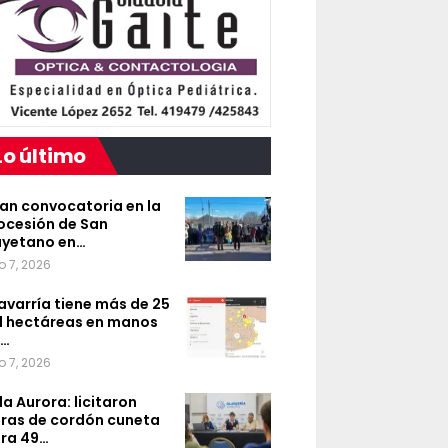
Lo último
an convocatoria en la
ocesión de San
yetano en…
o 7, 2026
avarría tiene más de 25
l hectáreas en manos
e…
o 7, 2026
lla Aurora: licitaron
ras de cordón cuneta
ra 49…