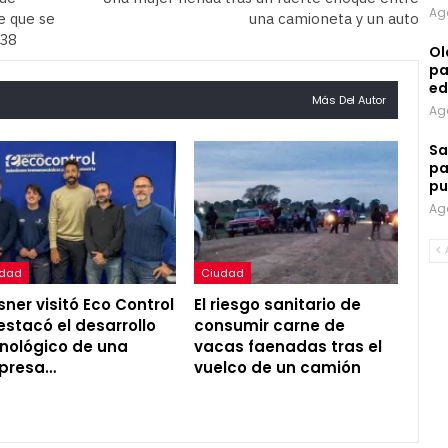
Ag
e que se
una camioneta y un auto
 38
Ol
pa
ed
Más Del Autor
Ag
Sa
pa
pu
Ag
udad
Ciudad
ner visitó Eco Control
El riesgo sanitario de
estacó el desarrollo
consumir carne de
nológico de una
vacas faenadas tras el
presa…
vuelco de un camión