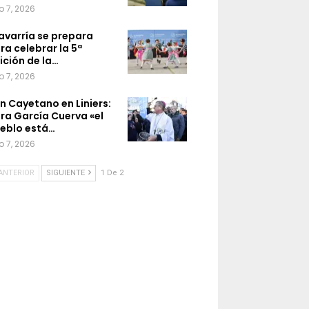
o 7, 2026
avarría se prepara
ra celebrar la 5ª
ición de la…
o 7, 2026
n Cayetano en Liniers:
ra García Cuerva «el
eblo está…
o 7, 2026
ANTERIOR
SIGUIENTE
1 De 2