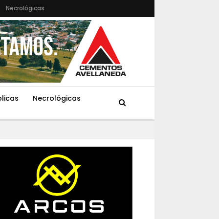
Necrológicas
blicas
Necrológicas