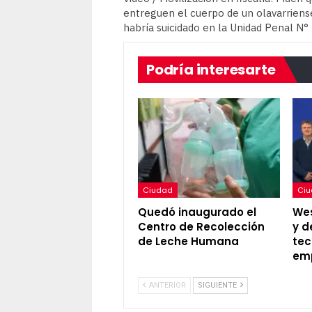
entreguen el cuerpo de un olavarriens
habría suicidado en la Unidad Penal N°
Podría interesarte
Ciudad
Ci
Quedó inaugurado el
Wes
Centro de Recolección
y d
de Leche Humana
tec
em
ANTERIOR
SIGUIENTE