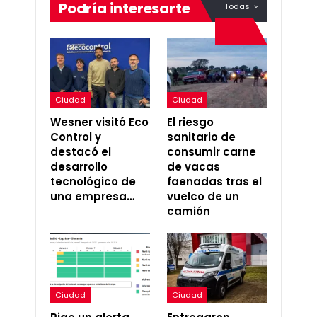
Podría interesarte
Todas
Ciudad
Ciudad
Wesner visitó Eco
El riesgo
Control y
sanitario de
destacó el
consumir carne
desarrollo
de vacas
tecnológico de
faenadas tras el
una empresa…
vuelco de un
camión
Ciudad
Ciudad