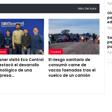
Ag
Más Del Autor
Ol
pa
ed
Ag
Sa
pa
pu
udad
Ciudad
Ag
ner visitó Eco Control
El riesgo sanitario de
estacó el desarrollo
consumir carne de
nológico de una
vacas faenadas tras el
presa…
vuelco de un camión