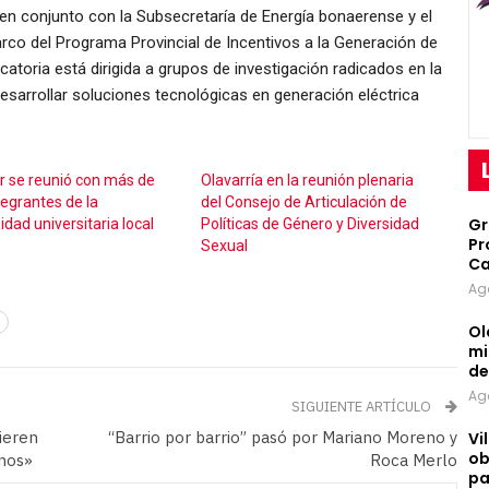
 en conjunto con la Subsecretaría de Energía bonaerense y el
arco del Programa Provincial de Incentivos a la Generación de
atoria está dirigida a grupos de investigación radicados en la
sarrollar soluciones tecnológicas en generación eléctrica
 se reunió con más de
Olavarría en la reunión plenaria
tegrantes de la
del Consejo de Articulación de
Gr
dad universitaria local
Políticas de Género y Diversidad
Pr
Sexual
Ca
Ag
Ol
mi
d
Ag
SIGUIENTE ARTÍCULO
ieren
“Barrio por barrio” pasó por Mariano Moreno y
Vi
ob
enos»
Roca Merlo
pa