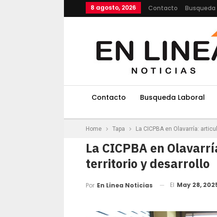
8 agosto, 2026
Contacto
Busqueda 
Contacto
Busqueda Laboral
Home
Tapa
La CICPBA en Olavarría: articul
La CICPBA en Olavarría
territorio y desarrollo
El
May 28, 202
Por
En Linea Noticias