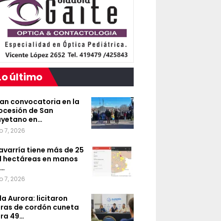
Lo último
an convocatoria en la
ocesión de San
yetano en…
o 7, 2026
avarría tiene más de 25
l hectáreas en manos
e…
o 7, 2026
lla Aurora: licitaron
ras de cordón cuneta
ra 49…