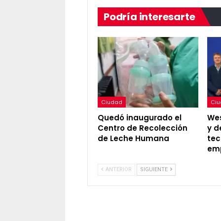
Podría interesarte
Ciudad
Ci
Quedó inaugurado el
Wes
Centro de Recolección
y d
de Leche Humana
tec
em
ANTERIOR
SIGUIENTE