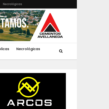
Necrológicas
blicas
Necrológicas