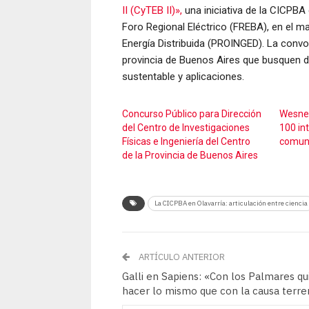
II (CyTEB II)»,
una iniciativa de la CICPBA
Foro Regional Eléctrico (FREBA), en el m
Energía Distribuida (PROINGED). La convoc
provincia de Buenos Aires que busquen de
sustentable y aplicaciones.
Concurso Público para Dirección
Wesner
del Centro de Investigaciones
100 in
Físicas e Ingeniería del Centro
comuni
de la Provincia de Buenos Aires
La CICPBA en Olavarría: articulación entre ciencia
ARTÍCULO ANTERIOR
Galli en Sapiens: «Con los Palmares qu
hacer lo mismo que con la causa terr