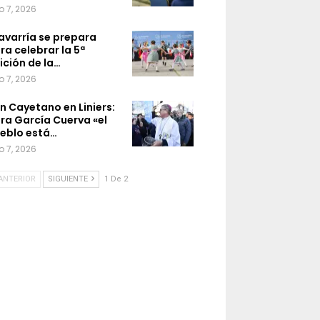
o 7, 2026
avarría se prepara
ra celebrar la 5ª
ición de la…
o 7, 2026
n Cayetano en Liniers:
ra García Cuerva «el
eblo está…
o 7, 2026
ANTERIOR
SIGUIENTE
1 De 2