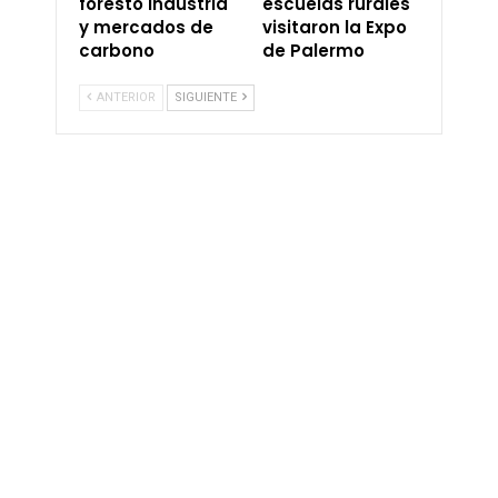
foresto industria
escuelas rurales
y mercados de
visitaron la Expo
carbono
de Palermo
ANTERIOR
SIGUIENTE