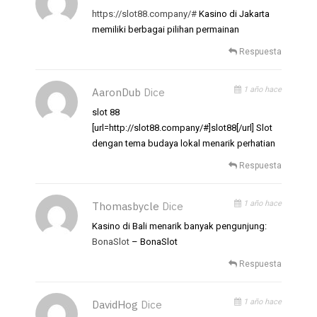
https://slot88.company/#
Kasino di Jakarta
memiliki berbagai pilihan permainan
Respuesta
1 año hace
AaronDub
Dice
slot 88
[url=http://slot88.company/#]slot88[/url] Slot
dengan tema budaya lokal menarik perhatian
Respuesta
1 año hace
Thomasbycle
Dice
Kasino di Bali menarik banyak pengunjung:
BonaSlot
– BonaSlot
Respuesta
1 año hace
DavidHog
Dice