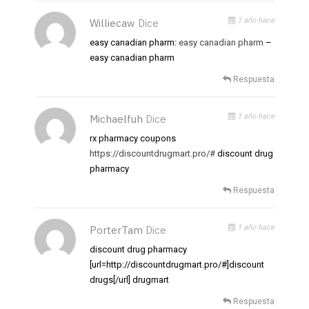
1 año hace
Williecaw
Dice
easy canadian pharm:
easy canadian pharm
–
easy canadian pharm
Respuesta
1 año hace
Michaelfuh
Dice
rx pharmacy coupons
https://discountdrugmart.pro/#
discount drug
pharmacy
Respuesta
1 año hace
PorterTam
Dice
discount drug pharmacy
[url=http://discountdrugmart.pro/#]discount
drugs[/url] drugmart
Respuesta