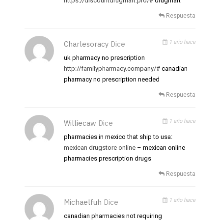
https://discountdrugmart.pro/#
drugmart
Respuesta
1 año hace
Charlesoracy
Dice
uk pharmacy no prescription
http://familypharmacy.company/#
canadian
pharmacy no prescription needed
Respuesta
1 año hace
Williecaw
Dice
pharmacies in mexico that ship to usa:
mexican drugstore online
– mexican online
pharmacies prescription drugs
Respuesta
1 año hace
Michaelfuh
Dice
canadian pharmacies not requiring