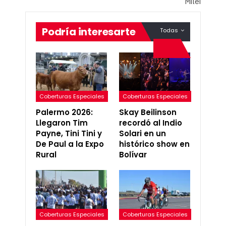
Milei
Podría interesarte
Todas
Coberturas Especiales
Coberturas Especiales
Palermo 2026:
Skay Beilinson
Llegaron Tim
recordó al Indio
Payne, Tini Tini y
Solari en un
De Paul a la Expo
histórico show en
Rural
Bolívar
Coberturas Especiales
Coberturas Especiales