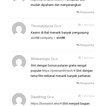
mudah dipahami dan menyenangkan
Respuesta
1 año hace
Thomasbycle
Dice
Kasino di Bali menarik banyak pengunjung:
slot88.company
– slot88
Respuesta
1 año hace
Willieempix
Dice
Slot dengan bonus putaran gratis sangat
populer
https://preman69.tech/#
Slot dengan
tema film terkenal menarik banyak perhatian
Respuesta
1 año hace
DavidHog
Dice
https://bonaslot.site/#
Slot menjadi bagian