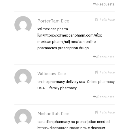
Respuesta
1 año hace
PorterTam
Dice
xxl mexican pharm
[url=https://xxlmexicanpharm.com/#]xxl
mexican pharm[/url] mexican online
pharmacies prescription drugs
Respuesta
1 año hace
Williecaw
Dice
online pharmacy delivery usa:
Online pharmacy
USA
– family pharmacy
Respuesta
1 año hace
Michaelfuh
Dice
canadian pharmacy no prescription needed
https://discountdrugmart.pro/#
discount