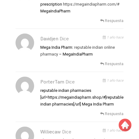
prescription
https://megaindiapharm.com/#
MegaIndiaPharm
Respuesta
1 año hace
Davidjen
Dice
Mega India Pharm:
reputable indian online
pharmacy
– MegaIndiaPharm
Respuesta
1 año hace
PorterTam
Dice
reputable indian pharmacies
[url=https://megaindiapharm.shop/#]reputable
indian pharmacies[/url] Mega India Pharm
Respuesta
1 año hace
Williecaw
Dice