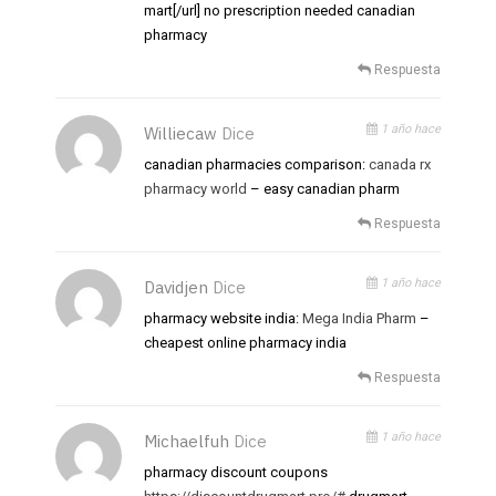
mart[/url] no prescription needed canadian
pharmacy
Respuesta
1 año hace
Williecaw
Dice
canadian pharmacies comparison:
canada rx
pharmacy world
– easy canadian pharm
Respuesta
1 año hace
Davidjen
Dice
pharmacy website india:
Mega India Pharm
–
cheapest online pharmacy india
Respuesta
1 año hace
Michaelfuh
Dice
pharmacy discount coupons