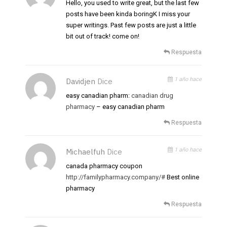
Hello, you used to write great, but the last few
posts have been kinda boringK I miss your
super writings. Past few posts are just a little
bit out of track! come on!
Respuesta
1 año hace
Davidjen
Dice
easy canadian pharm:
canadian drug
pharmacy
– easy canadian pharm
Respuesta
1 año hace
Michaelfuh
Dice
canada pharmacy coupon
http://familypharmacy.company/#
Best online
pharmacy
Respuesta