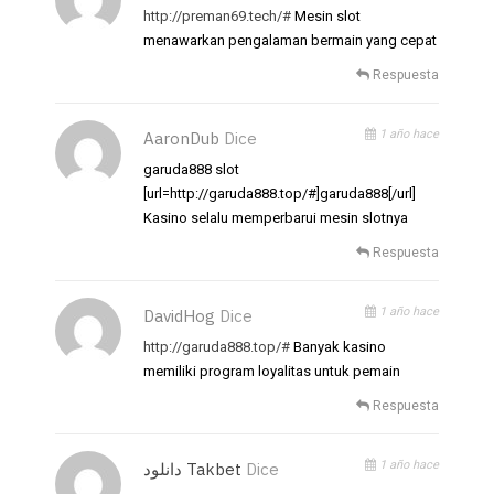
http://preman69.tech/#
Mesin slot
menawarkan pengalaman bermain yang cepat
Respuesta
1 año hace
AaronDub
Dice
garuda888 slot
[url=http://garuda888.top/#]garuda888[/url]
Kasino selalu memperbarui mesin slotnya
Respuesta
1 año hace
DavidHog
Dice
http://garuda888.top/#
Banyak kasino
memiliki program loyalitas untuk pemain
Respuesta
1 año hace
دانلود Takbet
Dice