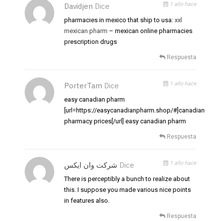
1 año hace
Davidjen
Dice
pharmacies in mexico that ship to usa:
xxl
mexican pharm
– mexican online pharmacies
prescription drugs
Respuesta
1 año hace
PorterTam
Dice
easy canadian pharm
[url=https://easycanadianpharm.shop/#]canadian
pharmacy prices[/url] easy canadian pharm
Respuesta
1 año hace
شرکت وان ایکس
Dice
There is perceptibly a bunch to realize about
this. I suppose you made various nice points
in features also.
Respuesta