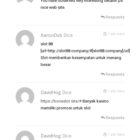
You have observed very interesting details! ps
nice web site.
Respuesta
1 año hace
AaronDub
Dice
slot 88
[url=http://slot88.company/#]slot88.company[/url]
Slot memberikan kesempatan untuk menang
besar
Respuesta
1 año hace
DavidHog
Dice
https://bonaslot.site/#
Banyak kasino
memiliki promosi untuk slot
Respuesta
1 año hace
DavidHog
Dice