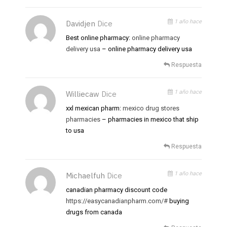
1 año hace
Davidjen
Dice
Best online pharmacy:
online pharmacy
delivery usa
– online pharmacy delivery usa
Respuesta
1 año hace
Williecaw
Dice
xxl mexican pharm:
mexico drug stores
pharmacies
– pharmacies in mexico that ship
to usa
Respuesta
1 año hace
Michaelfuh
Dice
canadian pharmacy discount code
https://easycanadianpharm.com/#
buying
drugs from canada