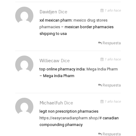
1 año hace
Davidjen
Dice
xxl mexican pharm:
mexico drug stores
pharmacies
– mexican border pharmacies
shipping to usa
Respuesta
1 año hace
Williecaw
Dice
top online pharmacy india:
Mega India Pharm
– Mega India Pharm
Respuesta
1 año hace
Michaelfuh
Dice
legit non prescription pharmacies
https://easycanadianpharm.shop/#
canadian
compounding pharmacy
Respuesta