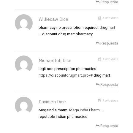
Respuesta
1 año hace
Williecaw
Dice
pharmacy no prescription required:
drugmart
– discount drug mart pharmacy
Respuesta
1 año hace
Michaelfuh
Dice
legit non prescription pharmacies
https://discountdrugmart.pro/#
drug mart
Respuesta
1 año hace
Davidjen
Dice
MegaIndiaPharm:
Mega India Pharm
–
reputable indian pharmacies
Respuesta