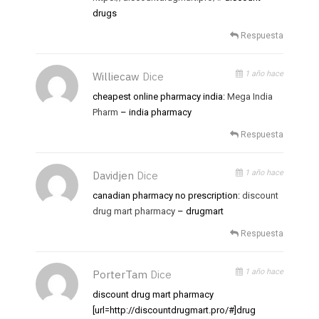
drugs
Respuesta
1 año hace
Williecaw
Dice
cheapest online pharmacy india:
Mega India
Pharm
– india pharmacy
Respuesta
1 año hace
Davidjen
Dice
canadian pharmacy no prescription:
discount
drug mart pharmacy
– drugmart
Respuesta
1 año hace
PorterTam
Dice
discount drug mart pharmacy
[url=http://discountdrugmart.pro/#]drug