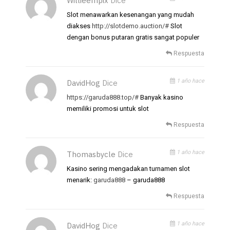
Willieempix
Dice
Slot menawarkan kesenangan yang mudah
diakses
http://slotdemo.auction/#
Slot
dengan bonus putaran gratis sangat populer
Respuesta
1 año hace
DavidHog
Dice
https://garuda888.top/#
Banyak kasino
memiliki promosi untuk slot
Respuesta
1 año hace
Thomasbycle
Dice
Kasino sering mengadakan turnamen slot
menarik:
garuda888
– garuda888
Respuesta
1 año hace
DavidHog
Dice