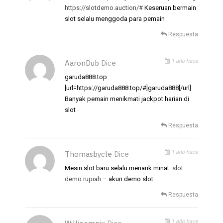
https://slotdemo.auction/#
Keseruan bermain
slot selalu menggoda para pemain
Respuesta
1 año hace
AaronDub
Dice
garuda888.top
[url=https://garuda888.top/#]garuda888[/url]
Banyak pemain menikmati jackpot harian di
slot
Respuesta
1 año hace
Thomasbycle
Dice
Mesin slot baru selalu menarik minat:
slot
demo rupiah
– akun demo slot
Respuesta
1 año hace