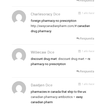
Respuesta
1 año hace
Charlesoracy
Dice
foreign pharmacy no prescription
http://easycanadianpharm.com/#
canadian
drug pharmacy
Respuesta
1 año hace
Williecaw
Dice
discount drug mart:
discount drug mart
– rx
pharmacy no prescription
Respuesta
1 año hace
Davidjen
Dice
pharmacies in canada that ship to the us:
canadian pharmacy antibiotics
– easy
canadian pharm