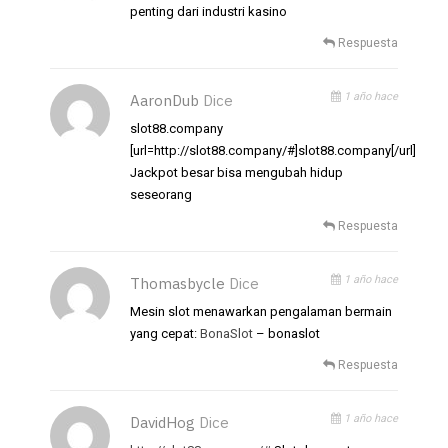
penting dari industri kasino
Respuesta
1 año hace
AaronDub
Dice
slot88.company
[url=http://slot88.company/#]slot88.company[/url]
Jackpot besar bisa mengubah hidup
seseorang
Respuesta
1 año hace
Thomasbycle
Dice
Mesin slot menawarkan pengalaman bermain
yang cepat:
BonaSlot
– bonaslot
Respuesta
1 año hace
DavidHog
Dice