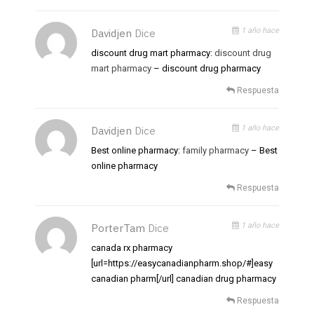
1 año hace
Davidjen
Dice
discount drug mart pharmacy:
discount drug
mart pharmacy
– discount drug pharmacy
Respuesta
1 año hace
Davidjen
Dice
Best online pharmacy:
family pharmacy
– Best
online pharmacy
Respuesta
1 año hace
PorterTam
Dice
canada rx pharmacy
[url=https://easycanadianpharm.shop/#]easy
canadian pharm[/url] canadian drug pharmacy
Respuesta