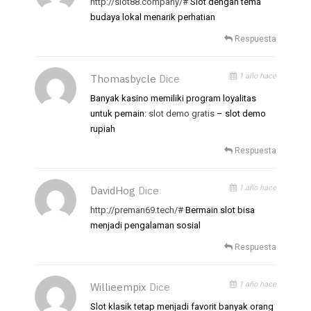
http://slot88.company/#
Slot dengan tema
budaya lokal menarik perhatian
Respuesta
1 año hace
Thomasbycle
Dice
Banyak kasino memiliki program loyalitas
untuk pemain:
slot demo gratis
– slot demo
rupiah
Respuesta
1 año hace
DavidHog
Dice
http://preman69.tech/#
Bermain slot bisa
menjadi pengalaman sosial
Respuesta
1 año hace
Willieempix
Dice
Slot klasik tetap menjadi favorit banyak orang