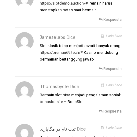
https://slotdemo.auction/#
Pemain harus
menetapkan batas saat bermain
Respuesta
1 año hace
Jameselabs
Dice
Slot klasik tetap menjadi favorit banyak orang
https://preman69.tech/#
Kasino mendukung
permainan bertanggung jawab
Respuesta
1 año hace
Thomasbycle
Dice
Bermain slot bisa menjadi pengalaman sosial:
bonaslot.site
– BonaSlot
Respuesta
1 año hace
ثبت نام در مگاپاری
Dice