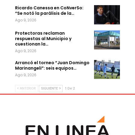
Ricardo Canessa en CoNverSo:
“Se notó la parálisis de la…
Ago 9, 2026
Protectoras reclaman
respuestas al Municipio y
cuestionan la…
Ago 9, 2026
Arrancó el torneo “Juan Domingo
Marinangeli”: seis equipos…
Ago 9, 2026
ANTERIOR
SIGUIENTE
1 De 2