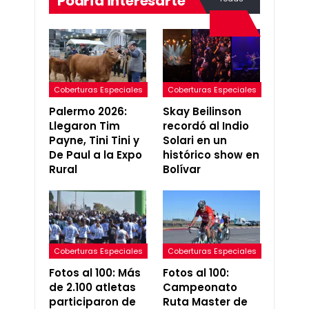
Podría interesarte
Coberturas Especiales
Coberturas Especiales
Palermo 2026:
Skay Beilinson
Llegaron Tim
recordó al Indio
Payne, Tini Tini y
Solari en un
De Paul a la Expo
histórico show en
Rural
Bolívar
Coberturas Especiales
Coberturas Especiales
Fotos al 100: Más
Fotos al 100:
de 2.100 atletas
Campeonato
participaron de
Ruta Master de