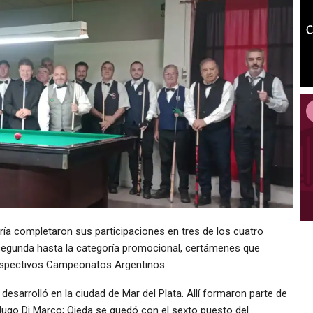
ría completaron sus participaciones en tres de los cuatro
 segunda hasta la categoría promocional, certámenes que
 respectivos Campeonatos Argentinos.
esarrolló en la ciudad de Mar del Plata. Allí formaron parte de
 Hugo Di Marco; Ojeda se quedó con el sexto puesto del