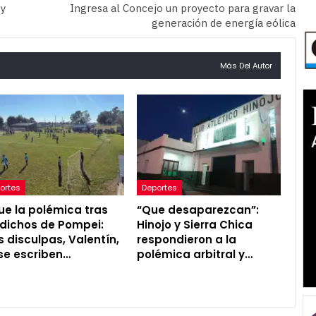
 y
Ingresa al Concejo un proyecto para gravar la
generación de energía eólica
Más Del Autor
ortes
Deportes
ue la polémica tras
“Que desaparezcan”:
 dichos de Pompei:
Hinojo y Sierra Chica
s disculpas, Valentín,
respondieron a la
se escriben…
polémica arbitral y…