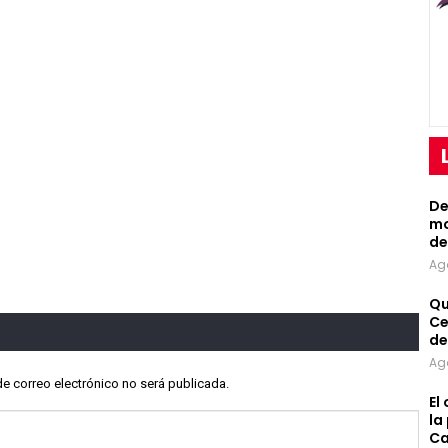
De
mo
de
Ag
Qu
Ce
de
Ag
de correo electrónico no será publicada.
El
la
Ca