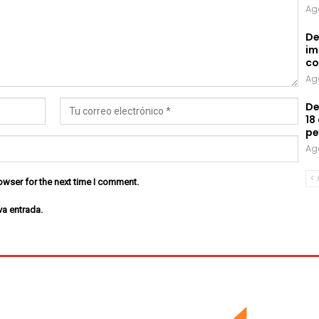
Ag
De
im
co
Ag
De
18
pe
Ag
owser for the next time I comment.
va entrada.