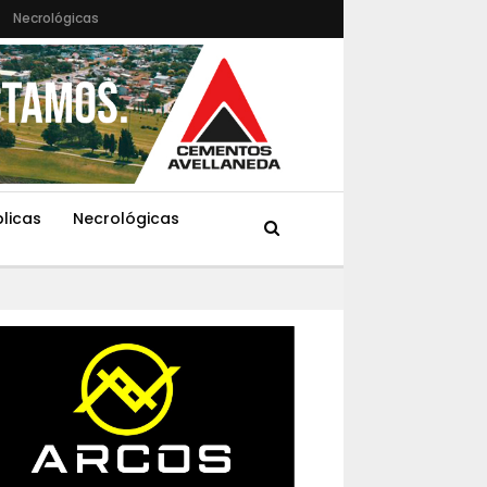
Necrológicas
blicas
Necrológicas