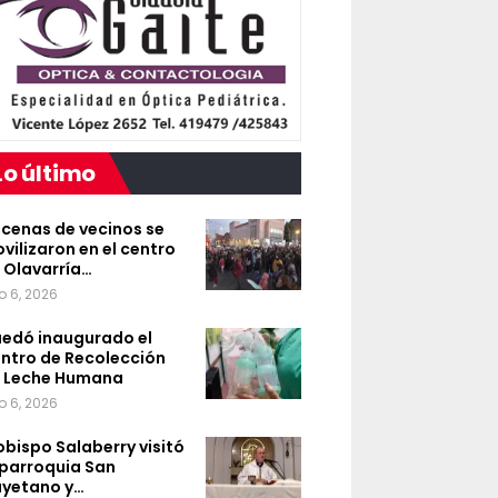
Lo último
cenas de vecinos se
vilizaron en el centro
 Olavarría…
o 6, 2026
edó inaugurado el
ntro de Recolección
 Leche Humana
o 6, 2026
 obispo Salaberry visitó
 parroquia San
yetano y…