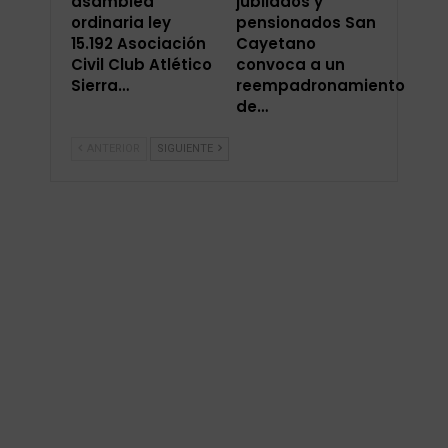
asamblea
jubilados y
ordinaria ley
pensionados San
15.192 Asociación
Cayetano
Civil Club Atlético
convoca a un
Sierra…
reempadronamiento
de…
ANTERIOR
SIGUIENTE