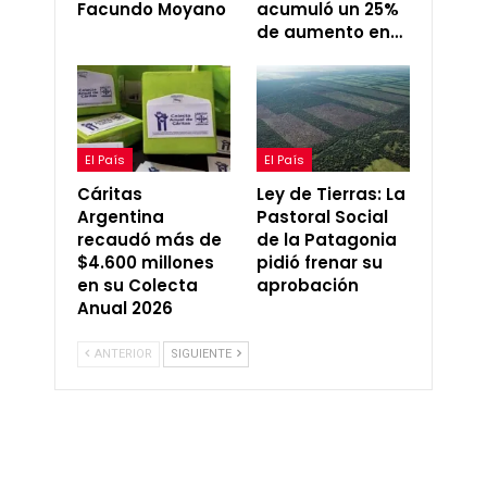
Facundo Moyano
acumuló un 25%
de aumento en…
El País
El País
Cáritas
Ley de Tierras: La
Argentina
Pastoral Social
recaudó más de
de la Patagonia
$4.600 millones
pidió frenar su
en su Colecta
aprobación
Anual 2026
ANTERIOR
SIGUIENTE