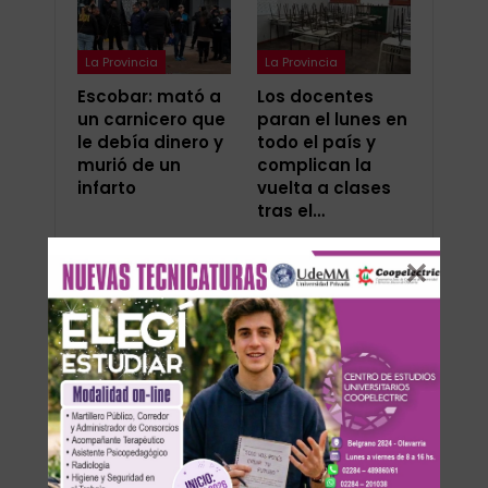
La Provincia
La Provincia
Escobar: mató a
Los docentes
un carnicero que
paran el lunes en
le debía dinero y
todo el país y
murió de un
complican la
infarto
vuelta a clases
tras el…
ANTERIOR
SIGUIENTE