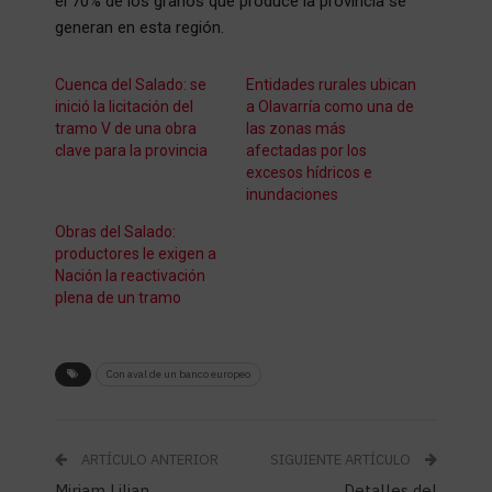
el 70% de los granos que produce la provincia se
generan en esta región.
Cuenca del Salado: se
Entidades rurales ubican
inició la licitación del
a Olavarría como una de
tramo V de una obra
las zonas más
clave para la provincia
afectadas por los
excesos hídricos e
inundaciones
Obras del Salado:
productores le exigen a
Nación la reactivación
plena de un tramo
Con aval de un banco europeo
ARTÍCULO ANTERIOR
SIGUIENTE ARTÍCULO
Miriam Lilian
Detalles del