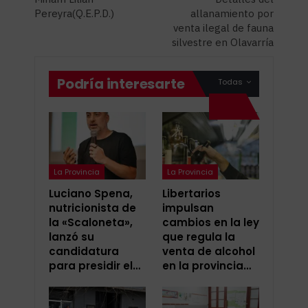
Pereyra(Q.E.P.D.)
allanamiento por
venta ilegal de fauna
silvestre en Olavarría
Podría interesarte
Todas
La Provincia
La Provincia
Luciano Spena,
Libertarios
nutricionista de
impulsan
la «Scaloneta»,
cambios en la ley
lanzó su
que regula la
candidatura
venta de alcohol
para presidir el…
en la provincia…