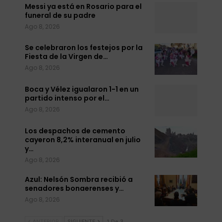
Messi ya está en Rosario para el
funeral de su padre
Ago 8, 2026
Se celebraron los festejos por la
Fiesta de la Virgen de…
Ago 8, 2026
Boca y Vélez igualaron 1-1 en un
partido intenso por el…
Ago 8, 2026
Los despachos de cemento
cayeron 8,2% interanual en julio
y…
Ago 8, 2026
Azul: Nelsón Sombra recibió a
senadores bonaerenses y…
Ago 8, 2026
ANTERIOR
SIGUIENTE
1 De 3