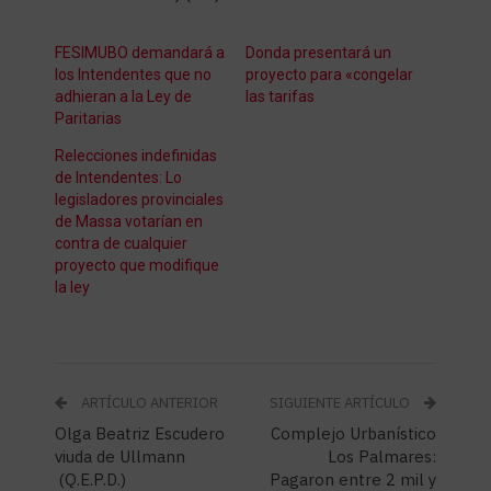
FESIMUBO demandará a
Donda presentará un
los Intendentes que no
proyecto para «congelar
adhieran a la Ley de
las tarifas
Paritarias
Relecciones indefinidas
de Intendentes: Lo
legisladores provinciales
de Massa votarían en
contra de cualquier
proyecto que modifique
la ley
ARTÍCULO ANTERIOR
SIGUIENTE ARTÍCULO
Olga Beatriz Escudero
Complejo Urbanístico
viuda de Ullmann
Los Palmares:
(Q.E.P.D.)
Pagaron entre 2 mil y