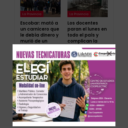
La Provincia
La Provincia
Escobar: mató a
Los docentes
un carnicero que
paran el lunes en
le debía dinero y
todo el país y
murió de un
complican la
infarto
vuelta a clases
tras el…
ANTERIOR
SIGUIENTE