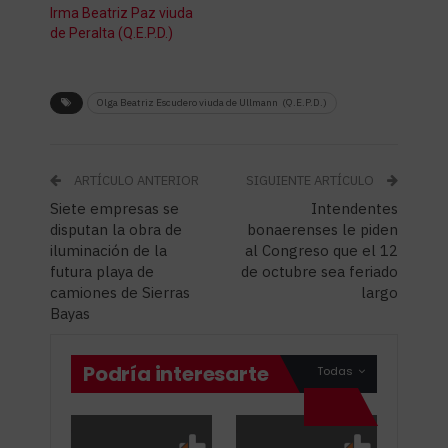
Irma Beatriz Paz viuda
de Peralta (Q.E.P.D.)
Olga Beatriz Escudero viuda de Ullmann (Q.E.P.D.)
ARTÍCULO ANTERIOR
SIGUIENTE ARTÍCULO
Siete empresas se
Intendentes
disputan la obra de
bonaerenses le piden
iluminación de la
al Congreso que el 12
futura playa de
de octubre sea feriado
camiones de Sierras
largo
Bayas
Podría interesarte
Todas