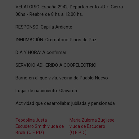
VELATORIO: España 2942, Departamento «D «. Cierra
00hs.- Reabre de 8 hs a 12.00 hs.
RESPONSO: Capilla Ardiente
INHUMACIÓN: Crematorio Pinos de Paz
DÍA Y HORA: A confirmar
SERVICIO ADHERIDO A COOPELECTRIC
Barrio en el que vivía: vecina de Pueblo Nuevo
Lugar de nacimiento: Olavarría
Actividad que desarrollaba: jubilada y pensionada
Teodolina Justa
María Zulema Bugliese
Escudero Smith viuda de
viuda de Escudero
Brolli (Q.E.P.D.)
(Q.E.P.D.)